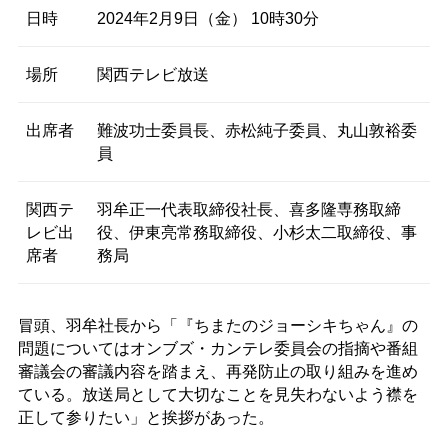
日時
2024年2月9日（金） 10時30分
場所
関西テレビ放送
出席者
難波功士委員長、赤松純子委員、丸山敦裕委
員
関西テ
羽牟正一代表取締役社長、喜多隆専務取締
レビ出
役、伊東亮常務取締役、小杉太二取締役、事
席者
務局
冒頭、羽牟社長から「『ちまたのジョーシキちゃん』の
問題についてはオンブズ・カンテレ委員会の指摘や番組
審議会の審議内容を踏まえ、再発防止の取り組みを進め
ている。放送局として大切なことを見失わないよう襟を
正して参りたい」と挨拶があった。