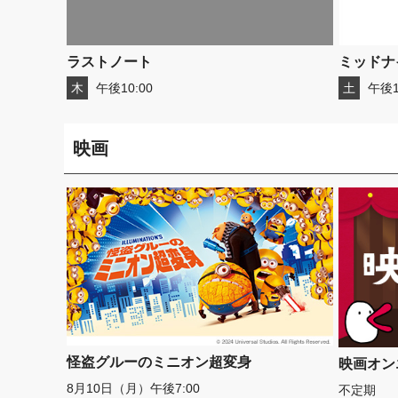
ラストノート
ミッドナ
木
午後10:00
土
午後1
映画
怪盗グルーのミニオン超変身
映画オン
8月10日（月）午後7:00
不定期