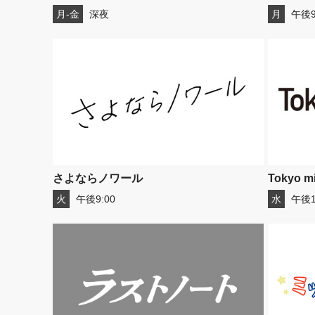
月-金
深夜
月
午後9
さよならノワール
Tokyo mi
火
午後9:00
水
午後1