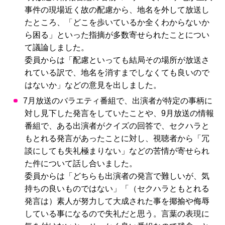
事件の現場近く故の配慮から、地名を外して放送し
たところ、「どこを歩いているか全くわからないか
ら困る」といった指摘が多数寄せられたことについ
て議論しました。
委員からは「配慮といっても結局その場所が放送さ
れている訳で、地名を消すまでしなくても良いので
はないか」などの意見を出しました。
7月放送のバラエティ番組で、出演者が特定の事柄に
対し見下した発言をしていたことや、9月放送の情報
番組で、ある出演者がクイズの回答で、セクハラと
もとれる発言があったことに対し、視聴者から「冗
談にしても失礼極まりない」などの苦情が寄せられ
た件について話し合いました。
委員からは「どちらも出演者の発言で難しいが、気
持ちの良いものではない」「（セクハラともとれる
発言は）素人が努力して大成された事を揶揄や侮辱
している事になるので失礼だと思う。言葉の表現に