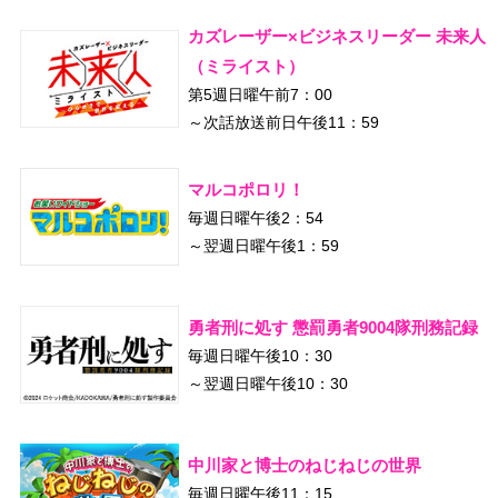
カズレーザー×ビジネスリーダー 未来人
（ミライスト）
第5週日曜午前7：00
～次話放送前日午後11：59
マルコポロリ！
毎週日曜午後2：54
～翌週日曜午後1：59
勇者刑に処す 懲罰勇者9004隊刑務記録
毎週日曜午後10：30
～翌週日曜午後10：30
中川家と博士のねじねじの世界
毎週日曜午後11：15