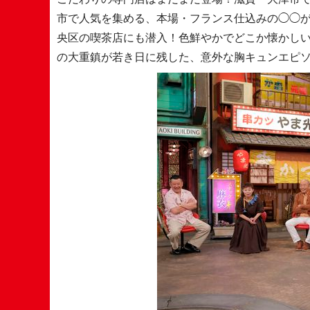
市で人気を集める、本場・フランス仕込みの◯◯が
央区の喫茶店にも潜入！色鮮やかでどこか懐かし
の大重鎮が若き日に残した、意外な胸キュンエピ