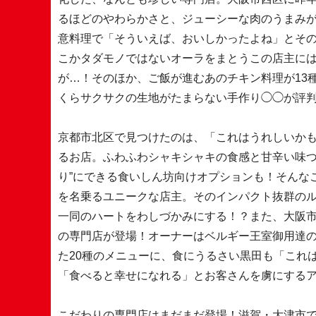
るほどのやわらかさと、ジューシーな肉のうまみ
意料理で「そういえば、おいしかったよね」とそ
こかタダモノではないオーラをまとうこの店主に
が…！そのほか、ご飯が進むあのチキン料理が13
くらサクサクの生地がたまらない手作り◯◯が評
京都市北区で見つけたのは、「これはうれしいかも
るお店。ふわふわシャキシャキの食感と甘辛い味つ
り”にできる食いしん坊向けオプションも！そんな
を名乗るユニークな店主。そのインパクト抜群の
一同のハートをわしづかみにする！？また、大阪
の専門店が登場！オーナーはベルギー王室御用達
た20種のメニューに、食にうるさい黒田も「これ
「食べると幸せになれる」とお客さんを虜にする
こだわりの専門店はまだまだ登場！滋賀・大津市