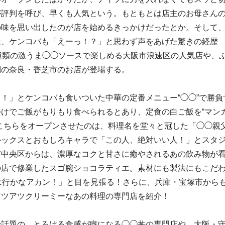
が評判を呼び、早くも人気という。もともとは店主のお母さん
の味を思い出したのが店を始めるきっかけだったとか。そして
は、ケンコバも「えーっ！？」と思わず声をあげた驚きの経歴
種類の激うま◯◯ソースで楽しめる大阪市浪速区の人気店や、
判の奈良・香芝市のお店が登場する。
！」とケンコバも食いついた中華の定番メニュー“◯◯”で勝負
けでご飯がもりもり食べられるとあり、定食の白ご飯を“マン
こちらをオープンさせたのは、料理名を堂々と冠した「◯◯親
ルックスとおもしろキャラで「この人、絶対いい人！」とスタ
市中央区からは、濃厚なコクと甘さに癒やされるあの飲み物が
の店で修業したスゴ腕ショコラティエ。素材にも製法にもこだ
は行かなアカン！」と目を見張る！さらに、兵庫・宝塚市から
アツアツクリーミーなあの料理の専門店を紹介！
で話題の、とろける食感が癖になる◯◯丼の専門店や、大阪・