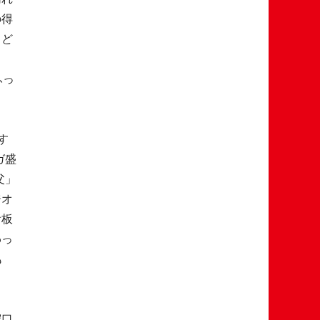
の得
、ど
ふっ
す
ガ盛
父」
ジオ
看板
わっ
も
守口