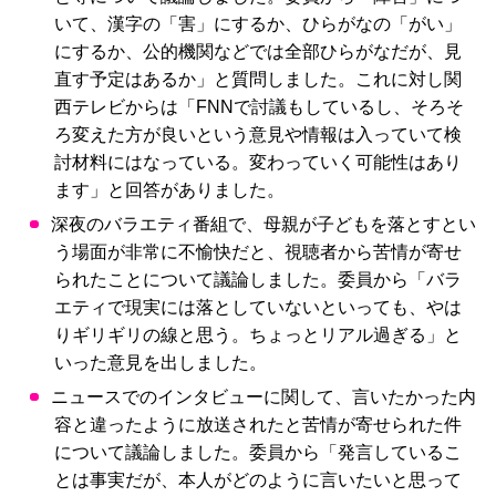
いて、漢字の「害」にするか、ひらがなの「がい」
にするか、公的機関などでは全部ひらがなだが、見
直す予定はあるか」と質問しました。これに対し関
西テレビからは「FNNで討議もしているし、そろそ
ろ変えた方が良いという意見や情報は入っていて検
討材料にはなっている。変わっていく可能性はあり
ます」と回答がありました。
深夜のバラエティ番組で、母親が子どもを落とすとい
う場面が非常に不愉快だと、視聴者から苦情が寄せ
られたことについて議論しました。委員から「バラ
エティで現実には落としていないといっても、やは
りギリギリの線と思う。ちょっとリアル過ぎる」と
いった意見を出しました。
ニュースでのインタビューに関して、言いたかった内
容と違ったように放送されたと苦情が寄せられた件
について議論しました。委員から「発言しているこ
とは事実だが、本人がどのように言いたいと思って