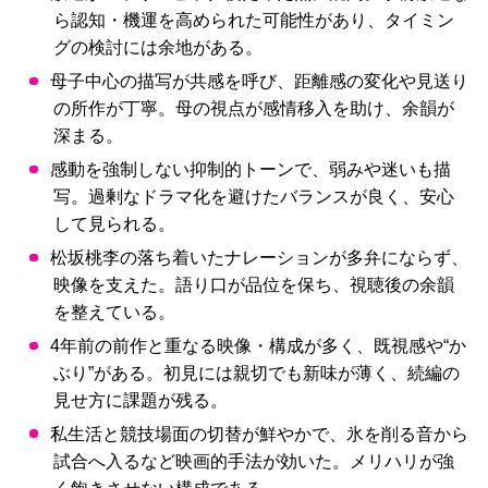
ら認知・機運を高められた可能性があり、タイミン
グの検討には余地がある。
母子中心の描写が共感を呼び、距離感の変化や見送り
の所作が丁寧。母の視点が感情移入を助け、余韻が
深まる。
感動を強制しない抑制的トーンで、弱みや迷いも描
写。過剰なドラマ化を避けたバランスが良く、安心
して見られる。
松坂桃李の落ち着いたナレーションが多弁にならず、
映像を支えた。語り口が品位を保ち、視聴後の余韻
を整えている。
4年前の前作と重なる映像・構成が多く、既視感や“か
ぶり”がある。初見には親切でも新味が薄く、続編の
見せ方に課題が残る。
私生活と競技場面の切替が鮮やかで、氷を削る音から
試合へ入るなど映画的手法が効いた。メリハリが強