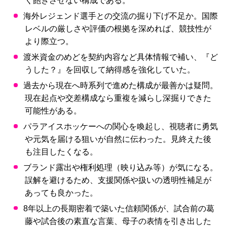
く飽きさせない構成である。
海外レジェンド選手との交流の掘り下げ不足か。国際
レベルの厳しさや評価の根拠を深めれば、競技性が
より際立つ。
渡米資金のめどを契約内容など具体情報で補い、『ど
うした？』を回収して納得感を強化していた。
過去から現在へ時系列で進めた構成が最善かは疑問。
現在起点や交差構成なら重複を減らし深掘りできた
可能性がある。
パラアイスホッケーへの関心を喚起し、視聴者に勇気
や元気を届ける狙いが自然に伝わった。見終えた後
も注目したくなる。
ブランド露出や権利処理（映り込み等）が気になる。
誤解を避けるため、支援関係や扱いの透明性補足が
あっても良かった。
8年以上の長期密着で築いた信頼関係が、試合前の葛
藤や試合後の素直な言葉、母子の表情を引き出した