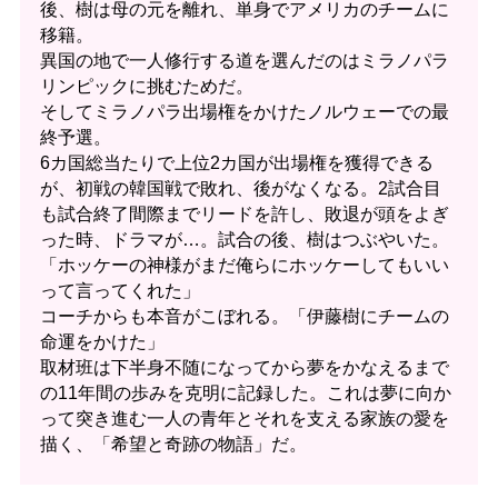
後、樹は母の元を離れ、単身でアメリカのチームに
移籍。
異国の地で一人修行する道を選んだのはミラノパラ
リンピックに挑むためだ。
そしてミラノパラ出場権をかけたノルウェーでの最
終予選。
6カ国総当たりで上位2カ国が出場権を獲得できる
が、初戦の韓国戦で敗れ、後がなくなる。2試合目
も試合終了間際までリードを許し、敗退が頭をよぎ
った時、ドラマが…。試合の後、樹はつぶやいた。
「ホッケーの神様がまだ俺らにホッケーしてもいい
って言ってくれた」
コーチからも本音がこぼれる。「伊藤樹にチームの
命運をかけた」
取材班は下半身不随になってから夢をかなえるまで
の11年間の歩みを克明に記録した。これは夢に向か
って突き進む一人の青年とそれを支える家族の愛を
描く、「希望と奇跡の物語」だ。