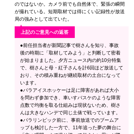
のではないか。カメラ前でも自然体で、緊張の瞬間
が撮れている。短期取材では得にくい記録性が放送
局の強みとして出ていた。
上記のご意見への返答
●前任担当者が新聞記事で樹さんを知り、事故
後の時期に「取材してみよう」と判断して密着
が始まりました。夕方ニュース内の約10分特集
で、樹さんと母・紅子さんを計6回ほど放送して
おり、その積み重ねが継続取材の土台になって
います。
●パラアイスホッケーは足に障害があれば大小
を問わず参加でき、車いすバスケのような障害
点数で均衡を取る仕組みは現状ないため、樹さ
んは大きなハンデで同じ土俵で戦っています。
●パラリンピック前に、事前放送でのブームア
ップも検討した一方で、11年追った夢の舞台に