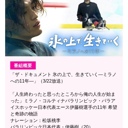
番組概要
「ザ・ドキュメント 氷の上で、生きていく—ミラノ
への11年—」（3/22放送）
「人生終わったと思ったところから俺の人生が始ま
った」ミラノ・コルティナパラリンピック・パラア
イスホッケー日本代表エース伊藤樹選手の11年 希望
と奇跡の物語
ナレーション：松坂桃李
パラリンピック日本代表・伊藤樹（20）。