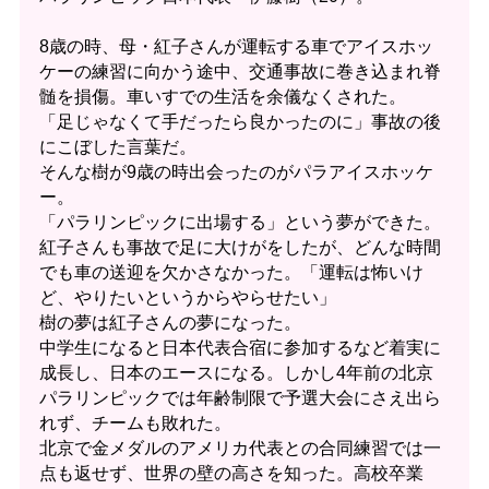
8歳の時、母・紅子さんが運転する車でアイスホッ
ケーの練習に向かう途中、交通事故に巻き込まれ脊
髄を損傷。車いすでの生活を余儀なくされた。
「足じゃなくて手だったら良かったのに」事故の後
にこぼした言葉だ。
そんな樹が9歳の時出会ったのがパラアイスホッケ
ー。
「パラリンピックに出場する」という夢ができた。
紅子さんも事故で足に大けがをしたが、どんな時間
でも車の送迎を欠かさなかった。「運転は怖いけ
ど、やりたいというからやらせたい」
樹の夢は紅子さんの夢になった。
中学生になると日本代表合宿に参加するなど着実に
成長し、日本のエースになる。しかし4年前の北京
パラリンピックでは年齢制限で予選大会にさえ出ら
れず、チームも敗れた。
北京で金メダルのアメリカ代表との合同練習では一
点も返せず、世界の壁の高さを知った。高校卒業