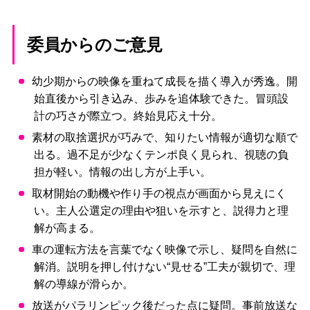
委員からのご意見
幼少期からの映像を重ねて成長を描く導入が秀逸。開
始直後から引き込み、歩みを追体験できた。冒頭設
計の巧さが際立つ。終始見応え十分。
素材の取捨選択が巧みで、知りたい情報が適切な順で
出る。過不足が少なくテンポ良く見られ、視聴の負
担が軽い。情報の出し方が上手い。
取材開始の動機や作り手の視点が画面から見えにく
い。主人公選定の理由や狙いを示すと、説得力と理
解が高まる。
車の運転方法を言葉でなく映像で示し、疑問を自然に
解消。説明を押し付けない“見せる”工夫が親切で、理
解の導線が滑らか。
放送がパラリンピック後だった点に疑問。事前放送な