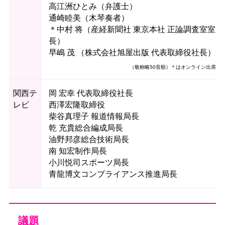
高江洲ひとみ（弁護士）
通崎睦美（木琴奏者）
＊中村 将（産経新聞社 東京本社 正論調査室室
長）
早嶋 茂 （株式会社旭屋出版 代表取締役社長）
（敬称略50音順）＊はオンライン出席
関西テ
岡 宏幸 代表取締役社長
レビ
西澤宏隆取締役
柴谷真理子 報道情報局長
乾 充貴総合編成局長
油野邦彦総合技術局長
南 知宏制作局長
小川悦司スポーツ局長
青龍博文コンプライアンス推進局長
議題