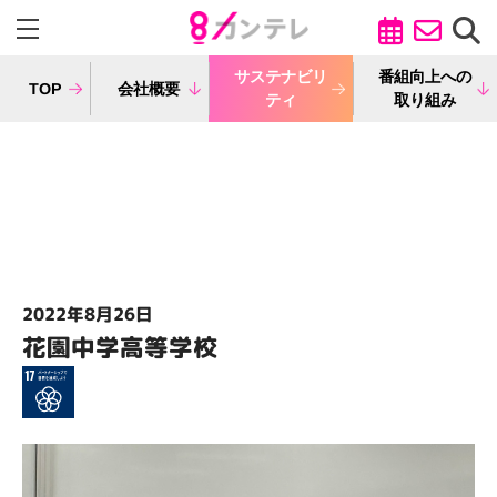
サステナビリ
番組向上への
TOP
会社概要
ティ
取り組み
SDGs出前授業
オンライン体験
2022年8月26日
花園中学高等学校