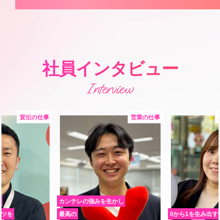
社員インタビュー
Interview
宣伝の仕事
営業の仕事
へ
カンテレの強みを生かし
ンツを
最高の
0から1を生み出す