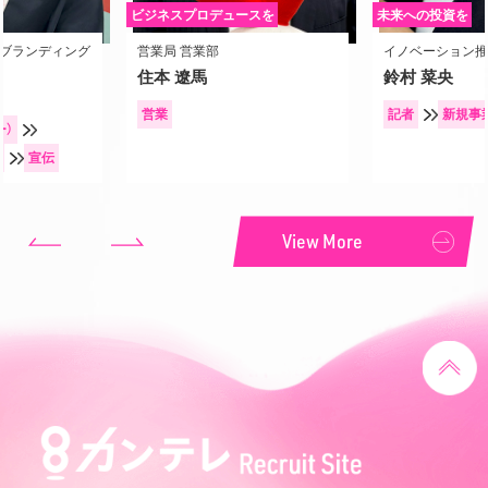
ビジネスプロデュースを
未来への投資を
・ブランディング
営業局 営業部
イノベーション推
住本 遼馬
鈴村 菜央
営業
記者
新規事
ー）
宣伝
View More