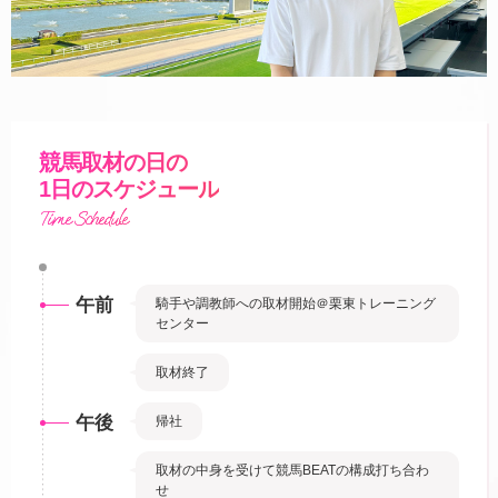
競馬取材の日の
1日のスケジュール
Time Schedule
午前
騎手や調教師への取材開始＠栗東トレーニング
センター
取材終了
午後
帰社
取材の中身を受けて競馬BEATの構成打ち合わ
せ