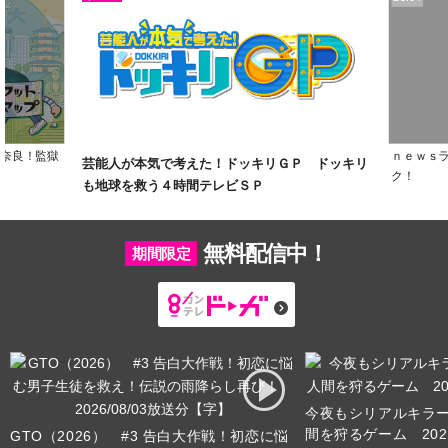
と奈良！監獄
ｎｅｗｓ
芸能人が本気で考えた！ドッキリＧＰ ドッキリ
ク！
も地球を救う４時間テレビＳＰ
無料配信中！
期間限定
今夜もシリアルキラー
間を狩るゲーム 2026
GTO（2026） #3 告白大作戦！初恋に悩