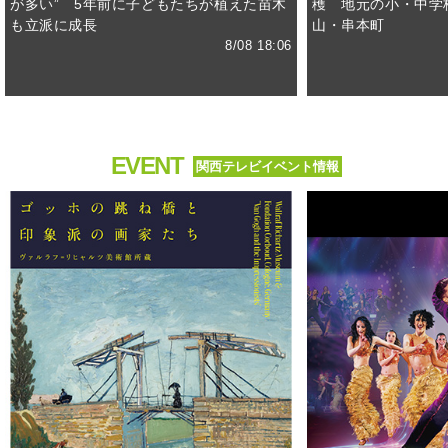
が多い” 5年前に子どもたちが植えた苗木
穫 地元の小・中学
も立派に成長
山・串本町
8/08 18:06
EVENT
関西テレビイベント情報