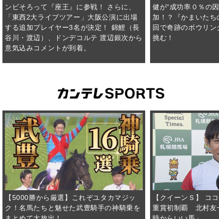
ンビそろって『座王』に参戦！ さらに、
健が“成功率０％の
「東西2大ライブツアー」大阪公演に出場
加！？『かまいたち
する追加プレイヤー3名が決定！ 錦鯉（長
回で奇跡のボウリン
谷川・渡辺）、ドンデコルテ 渡辺銀次から
挑む！
意気込みコメントが到着。
【5000勝から厳選】これぞユタカマジッ
【クイーンＳ】 コ
ク！名馬たちと魅せた武豊騎手の神騎乗を
重賞初制覇 北村友
まとめて大放出！
時からいい馬」