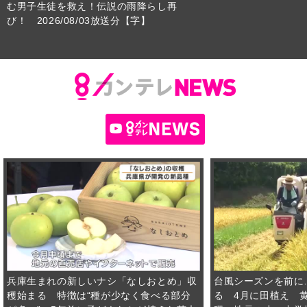
む男子生徒を救え！伝説の雨降らし再
び！ 2026/08/03放送分【字】
兵庫生まれの新しいナシ「なしおとめ」収
台風シーズンを前に
穫始まる 特徴は“種が少なく食べる部分
る 4月に田植え 