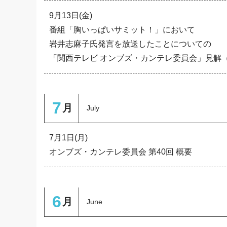
9月13日(金)
番組「胸いっぱいサミット！」において
岩井志麻子氏発言を放送したことについての
「関西テレビ オンブズ・カンテレ委員会」見解
7
月
July
7月1日(月)
オンブズ・カンテレ委員会 第40回 概要
6
月
June