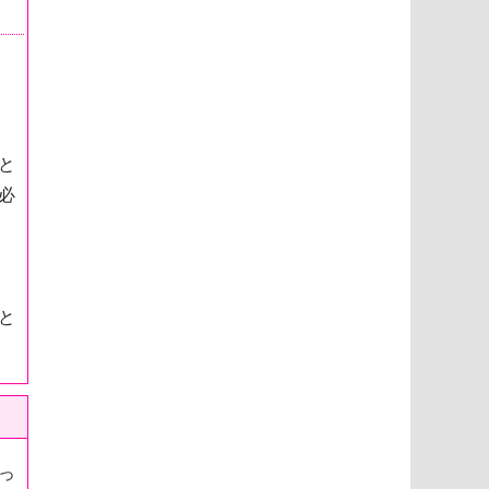
と
必
と
っ