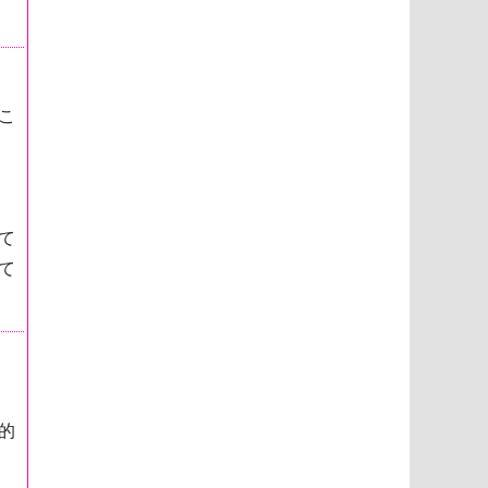
こ
て
て
的