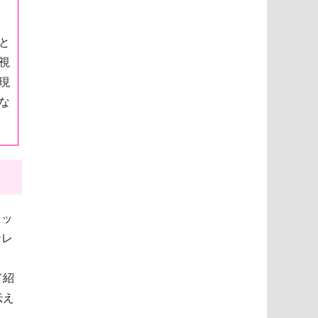
と
視
現
な
メッ
テレ
て紹
伝え