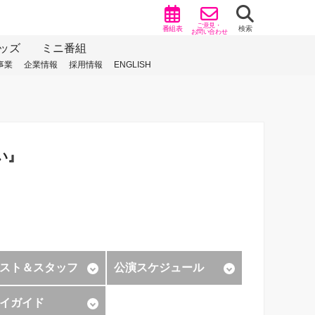
ご意見・
番組表
検索
お問い合わせ
ッズ
ミニ番組
事業
企業情報
採用情報
ENGLISH
らい』
スト＆スタッフ
公演スケジュール
イガイド