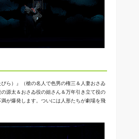
たびら）』（槍の名人で色男の権三＆人妻おさゐ
役の源太＆おさゐ役の姐さん＆万年引き立て役の
不満が爆発します。ついには人形たちが劇場を飛