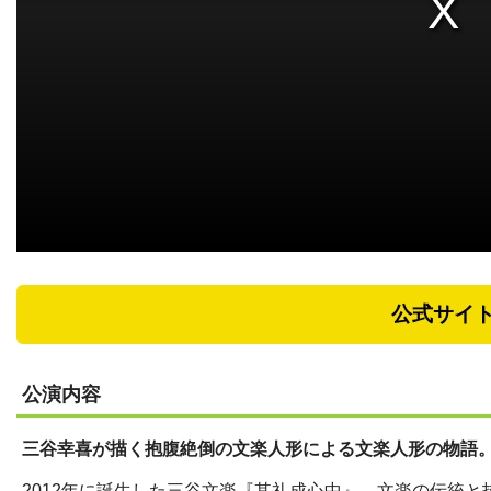
公式サイ
公演内容
三谷幸喜が描く抱腹絶倒の文楽人形による文楽人形の物語
2012年に誕生した三谷文楽『其礼成心中』。文楽の伝統