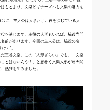
ンはもとより、文楽ビギナーズへも文楽の魅力を
舞台に、主人公は人形たち。役を演じている人
な役を演じます。主役の人形もいれば、脇役専門
れ名前があります。今回の主人公は、脇役の名
すけ）”。
んだ三谷文楽。この『人形ぎらい』でも、「文楽
いことはないんや！」と息巻く文楽人形が通天閣
采、熱狂を生みました。