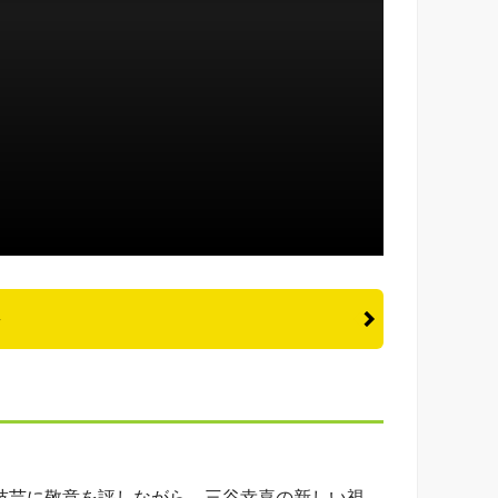
ト
。
と技芸に敬意を評しながら、三谷幸喜の新しい視