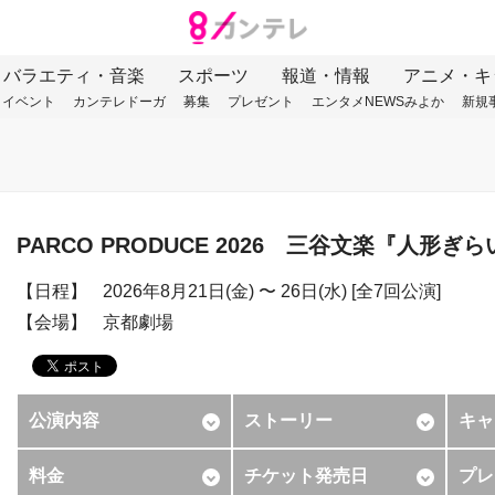
バラエティ・音楽
スポーツ
報道・情報
アニメ・キ
イベント
カンテレドーガ
募集
プレゼント
エンタメNEWSみよか
新規
PARCO PRODUCE 2026 三谷文楽『人形ぎ
日程
2026年8月21日(金) 〜 26日(水) [全7回公演]
会場
京都劇場
公演内容
ストーリー
キャ
料金
チケット発売日
プレ