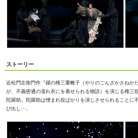
ストーリー
近松門左衛門作『鑓の権三重帷子（やりのごんざかさねか
が、不義密通の濡れ衣にを着せられる物語）を演じる権三
陀羅助。陀羅助は憎まれ役ばかりを演じさせられることに
び出し⋯。