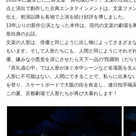
点と演出で創作した古典エンタテインメントは、文楽ファ
伝え、初演以降も各地で上演を続け好評を博しました。
13年ぶりの新作公演となった本作は、現代の文楽の劇場を
形自身のお話。
文楽の人形は、俳優と同じように出し物によってさまざま
もいます。そして人形たちにも、人間と同じようにそれぞ
優、嫌みな小悪党を演じさせたら天下一品の“陀羅助（だら
『其礼成心中』では人形が泳ぐ水中シーンなど名場面を生
人形に不可能はない。人間にできることで、私らに出来な
を登り、スケートボードで大阪の街を疾走し、連日拍手喝
この夏、京都劇場で人形たちが再び大暴れします！