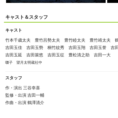
キャスト＆スタッフ
キャスト
竹本千歳太夫 豊竹呂勢太夫 豊竹睦太夫 豊竹靖太夫 
吉田玉佳 吉田玉勢 桐竹紋秀 吉田玉翔 吉田玉誉 吉
吉田玉延 吉田簑悠 吉田玉征 豊松清之助 吉田一大
囃子 望月太明蔵社中
スタッフ
作・演出 三谷幸喜
監修・出演 吉田一輔
作曲・出演 鶴澤清介