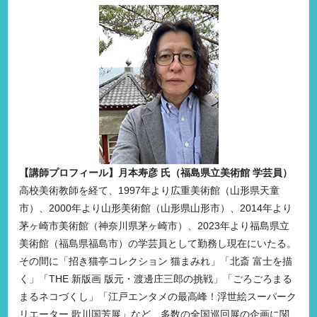
【講師プロフィール】月本寿彦 氏（福島県立美術館 学芸員）
高校美術教師を経て、1997年より広重美術館（山形県天童
市）、2000年より山形美術館（山形県山形市）、2014年より
茅ヶ崎市美術館（神奈川県茅ヶ崎市）、2023年より福島県立
美術館（福島県福島市）の学芸員として勤務し現在にいたる。
その間に「招き猫亭コレクション 猫まみれ」「北斎 富士を描
く」「THE 新版画 版元・渡邊庄三郎の挑戦」「ごろごろまる
まるネコづくし」「江戸エンタメの最高峰！浮世絵スーパーク
リエーター 歌川国芳展」など、多数の全国巡回展の企画に関