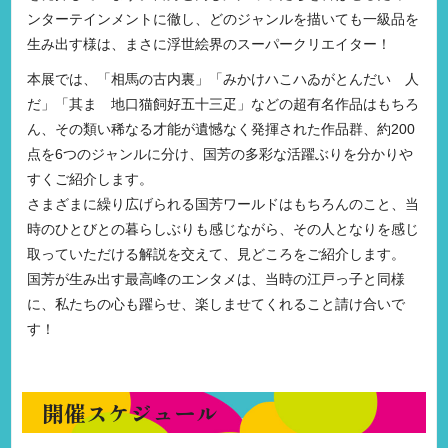
ンターテインメントに徹し、どのジャンルを描いても一級品を
生み出す様は、まさに浮世絵界のスーパークリエイター！
本展では、「相馬の古内裏」「みかけハこハゐがとんだいゝ人
だ」「其まゝ地口猫飼好五十三疋」などの超有名作品はもちろ
ん、その類い稀なる才能が遺憾なく発揮された作品群、約200
点を6つのジャンルに分け、国芳の多彩な活躍ぶりを分かりや
すくご紹介します。
さまざまに繰り広げられる国芳ワールドはもちろんのこと、当
時のひとびとの暮らしぶりも感じながら、その人となりを感じ
取っていただける解説を交えて、見どころをご紹介します。
国芳が生み出す最高峰のエンタメは、当時の江戸っ子と同様
に、私たちの心も躍らせ、楽しませてくれること請け合いで
す！
開催スケジュール