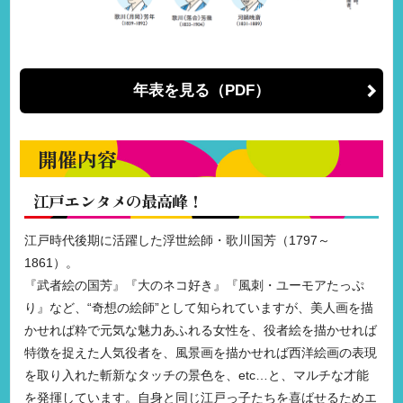
年表を見る（PDF）
開催内容
江戸エンタメの最高峰！
江戸時代後期に活躍した浮世絵師・歌川国芳（1797～
1861）。
『武者絵の国芳』『大のネコ好き』『風刺・ユーモアたっぷ
り』など、“奇想の絵師”として知られていますが、美人画を描
かせれば粋で元気な魅力あふれる女性を、役者絵を描かせれば
特徴を捉えた人気役者を、風景画を描かせれば西洋絵画の表現
を取り入れた斬新なタッチの景色を、etc…と、マルチな才能
を発揮しています。自身と同じ江戸っ子たちを喜ばせるためエ