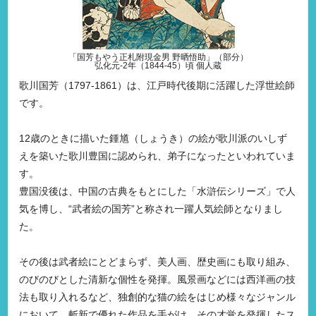
「国芳もやう正札附現金男 野晒悟助」（部分）
弘化元-2年（1844-45）頃 個人蔵
歌川国芳（1797-1861）は、江戸時代後期に活躍した浮世絵師
です。
12歳のときに描いた鍾馗（しょうき）の絵が歌川派のいしず
えを築いた歌川豊国に認められ、弟子になったといわれていま
す。
豊国没後は、中国の古典をもとにした「水滸伝シリーズ」で人
気を博し、“武者絵の国芳”と称され一躍人気絵師となりまし
た。
その後は武者絵にとどまらず、美人画、歴史画にも取り組み、
のびのびとした清新な個性を発揮。風景画などには西洋画の技
法も取り入れるなど、独創的な猫の絵をはじめ様々なジャンル
において、斬新で優れた作品を手がけ、その才覚を発揮したス