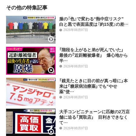
その他の特集記事
服の『色』で変わる“熱中症リスク”
白と黒で表面温度は『約15度』の差…
2026年08月07日
「階段を上がると弟が死んでいた」
最後の「近距離被爆者」 爆心地から
半…
2026年08月07日
「鏡見たときに目の前が真っ暗に」本
来は「糖尿病治療薬」でも“やせ
薬”使…
2026年08月07日
大手コンビニチェーンに匹敵の2万店
舗に迫る「買取店」 目利きできなく
て…
2026年08月07日