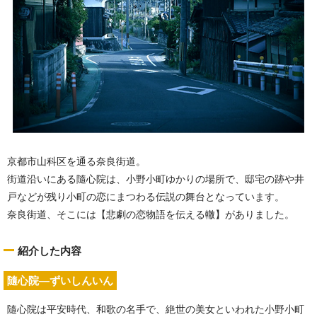
京都市山科区を通る奈良街道。
街道沿いにある隨心院は、小野小町ゆかりの場所で、邸宅の跡や井
戸などが残り小町の恋にまつわる伝説の舞台となっています。
奈良街道、そこには【悲劇の恋物語を伝える轍】がありました。
紹介した内容
隨心院—ずいしんいん
隨心院は平安時代、和歌の名手で、絶世の美女といわれた小野小町