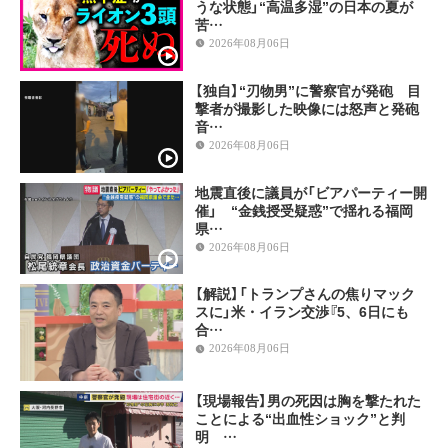
うな状態」“高温多湿”の日本の夏が
苦…
2026年08月06日
【独自】“刃物男”に警察官が発砲 目
撃者が撮影した映像には怒声と発砲
音…
2026年08月06日
地震直後に議員が「ビアパーティー開
催」 “金銭授受疑惑”で揺れる福岡
県…
2026年08月06日
【解説】「トランプさんの焦りマック
スに」米・イラン交渉『5、6日にも
合…
2026年08月06日
【現場報告】男の死因は胸を撃たれた
ことによる“出血性ショック”と判
明 …