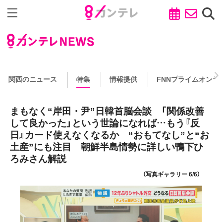
関西のニュース
特集
情報提供
FNNプライムオンラ
まもなく“岸田・尹”日韓首脳会談 「関係改善
して良かった」という世論になれば…もう『反
日』カード使えなくなるか “おもてなし”と“お
土産”にも注目 朝鮮半島情勢に詳しい鴨下ひ
ろみさん解説
（写真ギャラリー 6/6）