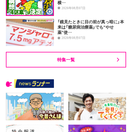
横…
2026年08月07日
「鏡見たときに目の前が真っ暗に」本
来は「糖尿病治療薬」でも“やせ
薬”使…
2026年08月07日
特集一覧