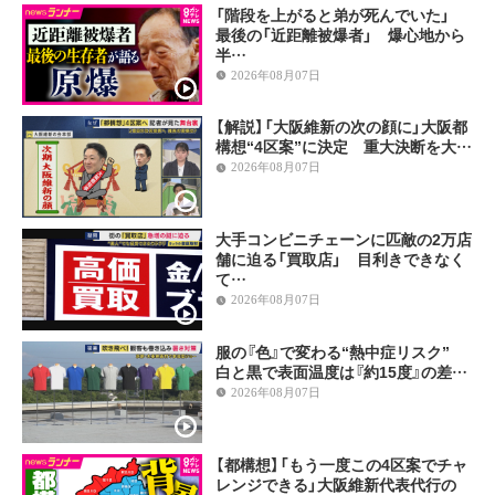
「階段を上がると弟が死んでいた」
最後の「近距離被爆者」 爆心地から
半…
2026年08月07日
【解説】「大阪維新の次の顔に」大阪都
構想“4区案”に決定 重大決断を大…
2026年08月07日
大手コンビニチェーンに匹敵の2万店
舗に迫る「買取店」 目利きできなく
て…
2026年08月07日
服の『色』で変わる“熱中症リスク”
白と黒で表面温度は『約15度』の差…
2026年08月07日
【都構想】「もう一度この4区案でチャ
レンジできる」大阪維新代表代行の