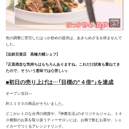
色の調整に苦労したはっか炒めの提供は、あきらめざるを得ませんで
した。
【近鉄百貨店 髙橋大輔シェフ】
「正直残念な気持ちはもちろんありますね。これだけ試食も重ねてき
たので、そういう意味では心苦しい」
■初日の売り上げは…「目標の”４倍”」を達成
オープン当日―
約１１００の商品がそろいました。
どこかレトロな台湾の雑貨や、「神農生活」のオリジナルジャム、１４
０種類のお茶を取り扱うティーサロンには、お椀で飲むお茶や、シェ
イカーでつくるアレンジドリンク。