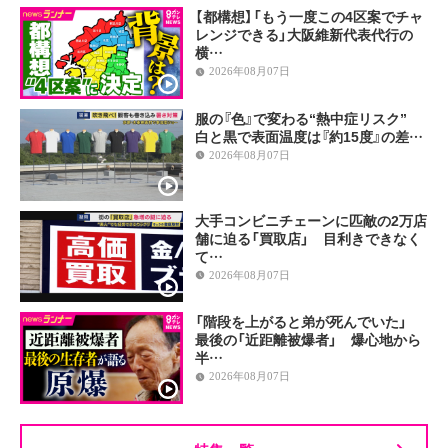
【都構想】「もう一度この4区案でチャ
レンジできる」大阪維新代表代行の
横…
2026年08月07日
服の『色』で変わる“熱中症リスク”
白と黒で表面温度は『約15度』の差…
2026年08月07日
大手コンビニチェーンに匹敵の2万店
舗に迫る「買取店」 目利きできなく
て…
2026年08月07日
「階段を上がると弟が死んでいた」
最後の「近距離被爆者」 爆心地から
半…
2026年08月07日