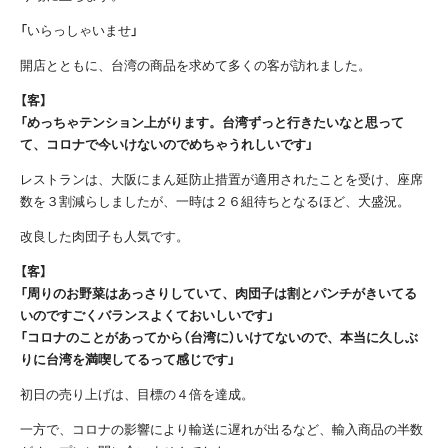
「いらっしゃいませ」
開店とともに、台湾の商品を求めて多くの客が訪れました。
【客】
「めっちゃテンション上がります。台湾ずっと行きたいなと思って
て、コロナで今いけないのでめちゃうれしいです」
レストランは、大阪にまん延防止措置が適用されたことを受け、座席
数を３割減らしましたが、一時は２６組待ちとなるほど、大盛況。
改良した肉団子も人気です。
【客】
「周りのお野菜はあっさりしていて、肉団子は割とパンチがきいてる
いのですごくバランスよくておいしいです」
「コロナのことがあってから（台湾に）いけてないので、本当に久しぶ
りに台湾を満喫してるって感じです」
初日の売り上げは、目標の４倍を達成。
一方で、コロナの影響により輸送に遅れが出るなど、輸入商品の半数