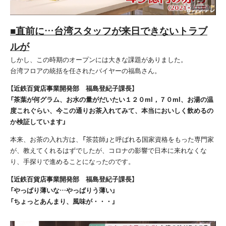
■直前に…台湾スタッフが来日できないトラブ
ルが
しかし、この時期のオープンには大きな課題がありました。
台湾フロアの統括を任されたバイヤーの福島さん。
【近鉄百貨店事業開発部 福島登紀子課長】
「茶葉が何グラム、お水の量がだいたい１２０ml，７０ml、お湯の温
度これぐらい、今この通りお茶入れてみて、本当においしく飲めるの
か検証しています」
本来、お茶の入れ方は、「茶芸師」と呼ばれる国家資格をもった専門家
が、教えてくれるはずでしたが、コロナの影響で日本に来れなくな
り、手探りで進めることになったのです。
【近鉄百貨店事業開発部 福島登紀子課長】
「やっぱり薄いな…やっぱりう薄い」
「ちょっとあんまり、風味が・・・」