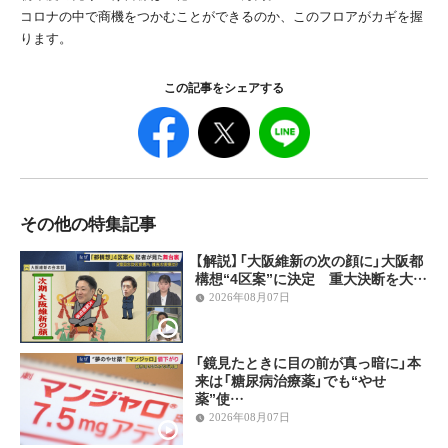
コロナの中で商機をつかむことができるのか、このフロアがカギを握
ります。
この記事をシェアする
その他の特集記事
【解説】「大阪維新の次の顔に」大阪都
構想“4区案”に決定 重大決断を大…
2026年08月07日
「鏡見たときに目の前が真っ暗に」本
来は「糖尿病治療薬」でも“やせ
薬”使…
2026年08月07日