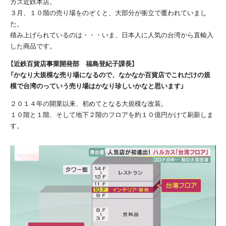
カス近鉄本店。
３月、１０階の売り場をのぞくと、大部分が衝立で覆われていまし
た。
積み上げられているのは・・・いま、日本人に人気の台湾から直輸入
した商品です。
【近鉄百貨店事業開発部 福島登紀子課長】
「かなり大規模な売り場になるので、なかなか百貨店でこれだけの規
模で台湾のっていう売り場はかなり珍しいかなと思います」
２０１４年の開業以来、初めてとなる大規模な改装。
１０階と１階、そして地下２階のフロアを約１０億円かけて刷新しま
す。