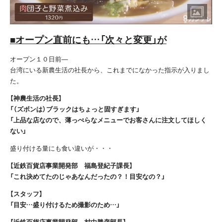
■オープン直前にも…「次々と変更」が
オープン１０日前―
台湾にいる新農生活の社長から、これまでになかった指示が入りまし
た。
【神農生活の社長】
「（ズボンは）ブラックはちょっと固すぎます」
「上品な店なので、薄っぺらなメニューでお客さんに注文してほしく
ない」
盛り付ける量にも食い違いが・・・
【近鉄百貨店事業開発部 福島登紀子課長】
「これ決めてたのじゃあなんだったの？！目安なの？」
【スタッフ】
「目安…盛り付けるため撮影のため…」
【近鉄百貨店事業開発部 村中勝彦部長】