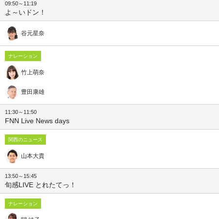
09:50～11:19
よ～いドン！
谷元星奈
ナレーション
竹上萌奈
豊田康雄
11:30～11:50
FNN Live News days
関西のニュース
山本大貴
13:50～15:45
旬感LIVE とれたてっ！
ナレーション