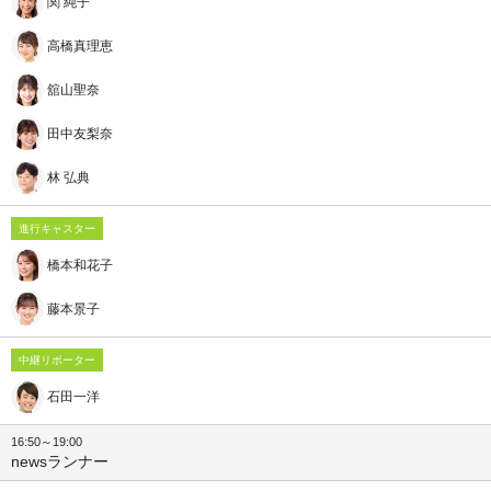
関 純子
高橋真理恵
舘山聖奈
田中友梨奈
林 弘典
進行キャスター
橋本和花子
藤本景子
中継リポーター
石田一洋
16:50～19:00
newsランナー