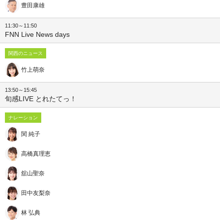
豊田康雄
11:30～11:50
FNN Live News days
関西のニュース
竹上萌奈
13:50～15:45
旬感LIVE とれたてっ！
ナレーション
関 純子
高橋真理恵
舘山聖奈
田中友梨奈
林 弘典