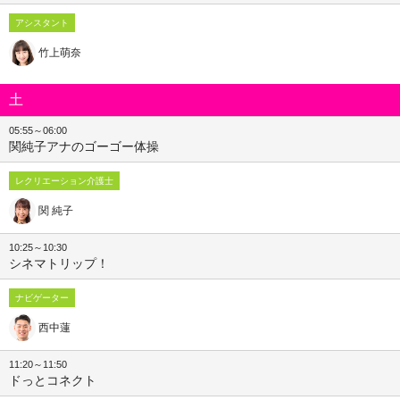
アシスタント
竹上萌奈
土
05:55～06:00
関純子アナのゴーゴー体操
レクリエーション介護士
関 純子
10:25～10:30
シネマトリップ！
ナビゲーター
西中蓮
11:20～11:50
ドっとコネクト