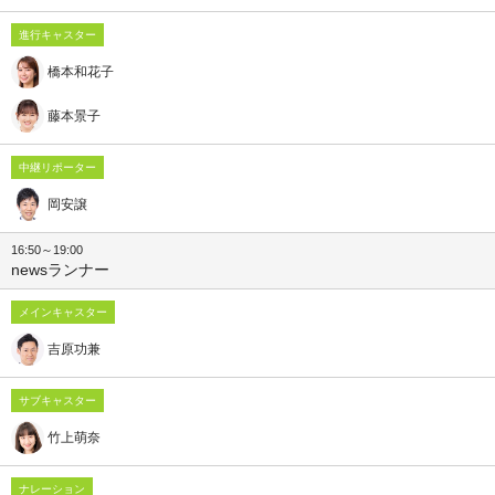
進行キャスター
橋本和花子
藤本景子
中継リポーター
岡安譲
16:50～19:00
newsランナー
メインキャスター
吉原功兼
サブキャスター
竹上萌奈
ナレーション