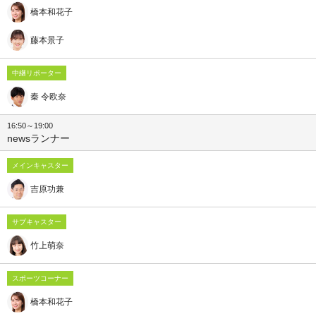
橋本和花子
藤本景子
中継リポーター
秦 令欧奈
16:50～19:00
newsランナー
メインキャスター
吉原功兼
サブキャスター
竹上萌奈
スポーツコーナー
橋本和花子