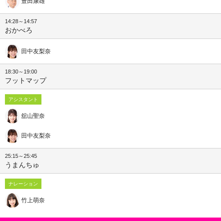
豊田康雄
14:28～14:57
おかべろ
田中友梨奈
18:30～19:00
フットマップ
アシスタント
舘山聖奈
田中友梨奈
25:15～25:45
うまんちゅ
ナレーション
竹上萌奈