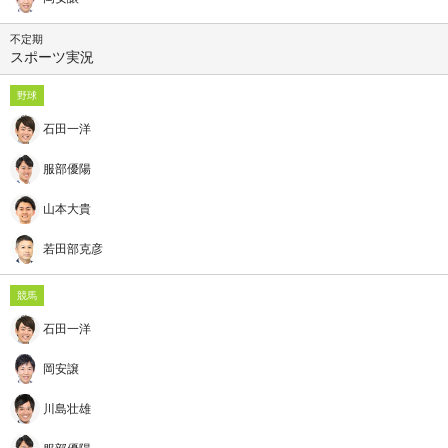
不定期
スポーツ実況
野球
石田一洋
服部優陽
山本大貴
若田部克彦
競馬
石田一洋
岡安譲
川島壮雄