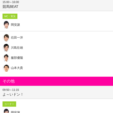
15:00～16:00
競馬BEAT
MC・実況
岡安譲
石田一洋
川島壮雄
服部優陽
山本大貴
その他
09:50～11:15
よ～いドン！
コーナー
岡安譲