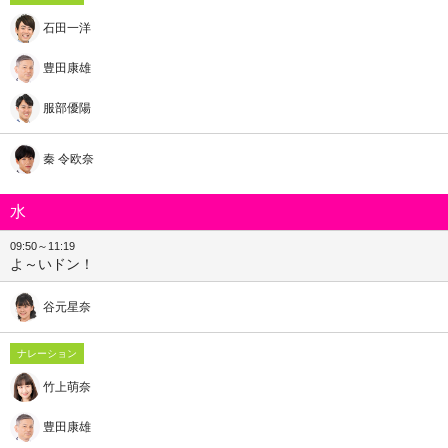
石田一洋
豊田康雄
服部優陽
秦 令欧奈
水
09:50～11:19
よ～いドン！
谷元星奈
ナレーション
竹上萌奈
豊田康雄