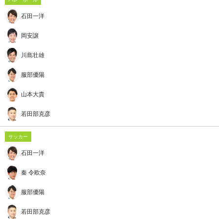
石田一洋
岡安譲
川島壮雄
服部優陽
山本大貴
若田部克彦
サッカー
石田一洋
秦 令欧奈
服部優陽
若田部克彦