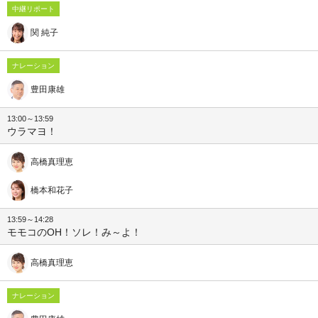
中継リポート
関 純子
ナレーション
豊田康雄
13:00～13:59
ウラマヨ！
高橋真理恵
橋本和花子
13:59～14:28
モモコのOH！ソレ！み～よ！
高橋真理恵
ナレーション