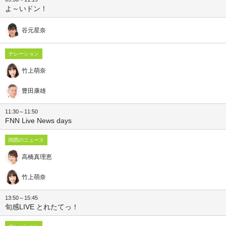
よ～いドン！
谷元星奈
ナレーション
竹上萌奈
豊田康雄
11:30～11:50
FNN Live News days
関西のニュース
高橋真理恵
竹上萌奈
13:50～15:45
旬感LIVE とれたてっ！