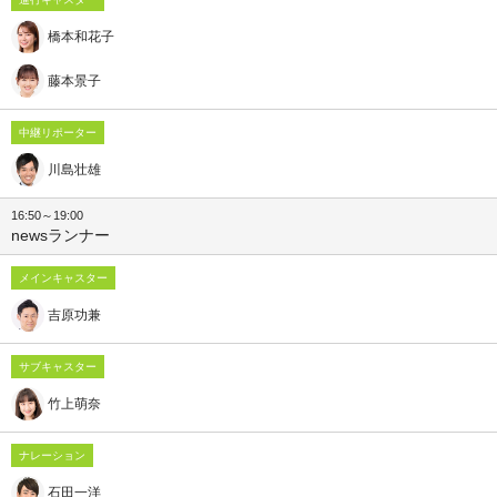
橋本和花子
藤本景子
中継リポーター
川島壮雄
16:50～19:00
newsランナー
メインキャスター
吉原功兼
サブキャスター
竹上萌奈
ナレーション
石田一洋