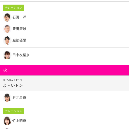
ナレーション
石田一洋
豊田康雄
服部優陽
田中友梨奈
火
09:50～11:19
よ～いドン！
谷元星奈
ナレーション
竹上萌奈