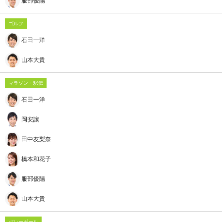
服部優陽
ゴルフ
石田一洋
山本大貴
マラソン・駅伝
石田一洋
岡安譲
田中友梨奈
橋本和花子
服部優陽
山本大貴
バレーボール