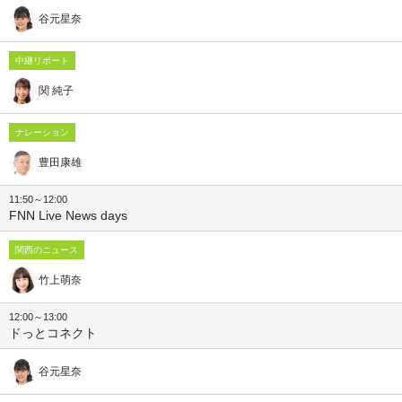
谷元星奈
中継リポート
関 純子
ナレーション
豊田康雄
11:50～12:00
FNN Live News days
関西のニュース
竹上萌奈
12:00～13:00
ドっとコネクト
谷元星奈