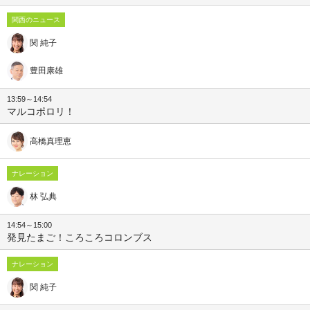
関西のニュース
関 純子
豊田康雄
13:59～14:54
マルコポロリ！
高橋真理恵
ナレーション
林 弘典
14:54～15:00
発見たまご！ころころコロンブス
ナレーション
関 純子