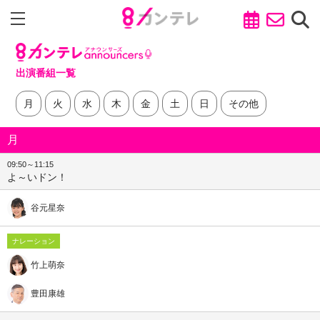
出演番組一覧
月
火
水
木
金
土
日
その他
月
09:50～11:15
よ～いドン！
谷元星奈
ナレーション
竹上萌奈
豊田康雄