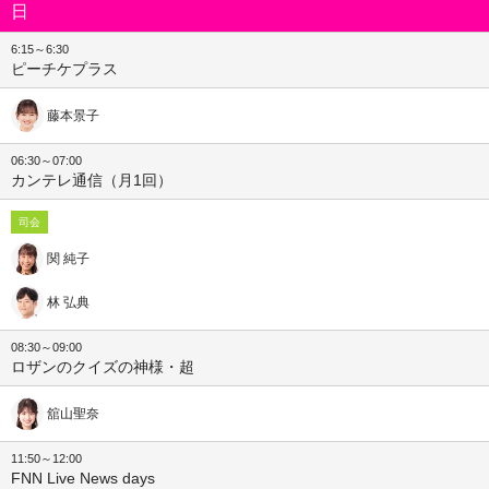
日
6:15～6:30
ピーチケプラス
藤本景子
06:30～07:00
カンテレ通信（月1回）
司会
関 純子
林 弘典
08:30～09:00
ロザンのクイズの神様・超
舘山聖奈
11:50～12:00
FNN Live News days