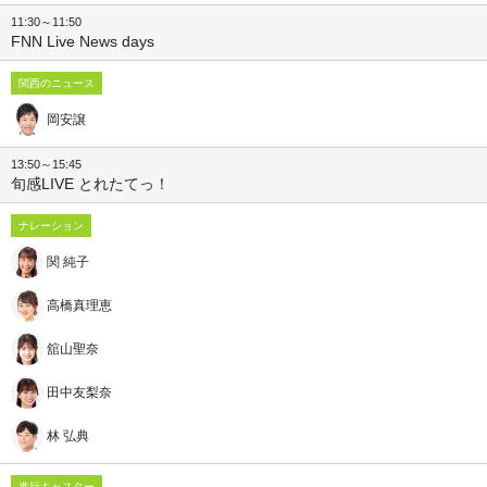
11:30～11:50
FNN Live News days
関西のニュース
岡安譲
13:50～15:45
旬感LIVE とれたてっ！
ナレーション
関 純子
高橋真理恵
舘山聖奈
田中友梨奈
林 弘典
進行キャスター