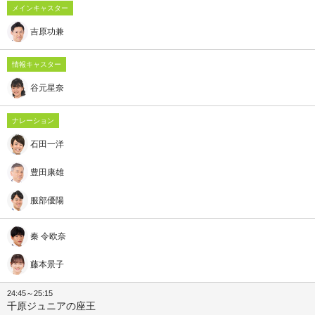
メインキャスター
吉原功兼
情報キャスター
谷元星奈
ナレーション
石田一洋
豊田康雄
服部優陽
秦 令欧奈
藤本景子
24:45～25:15
千原ジュニアの座王