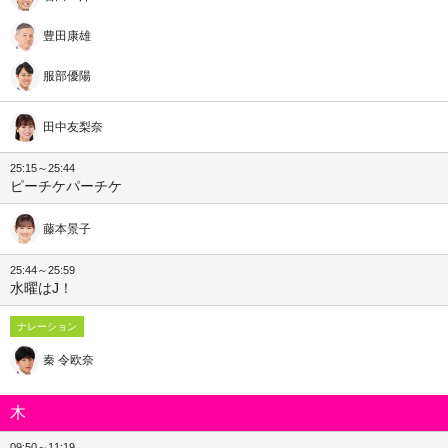
豊田康雄
服部優陽
田中友梨奈
25:15～25:44
ピーチケパーチケ
藤本景子
25:44～25:59
水曜はJ！
ナレーション
秦 令欧奈
木
09:50～11:19