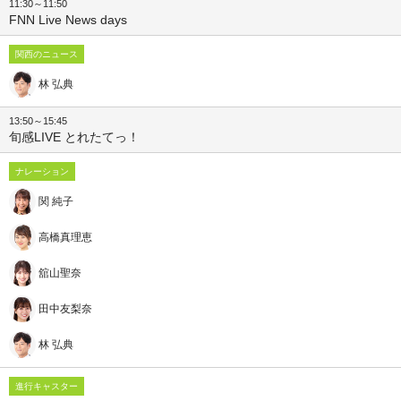
11:30～11:50
FNN Live News days
関西のニュース
林 弘典
13:50～15:45
旬感LIVE とれたてっ！
ナレーション
関 純子
高橋真理恵
舘山聖奈
田中友梨奈
林 弘典
進行キャスター