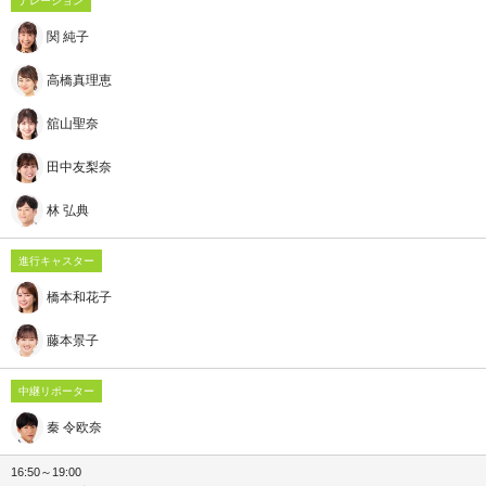
ナレーション
関 純子
高橋真理恵
舘山聖奈
田中友梨奈
林 弘典
進行キャスター
橋本和花子
藤本景子
中継リポーター
秦 令欧奈
16:50～19:00