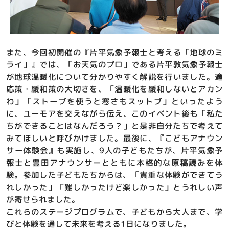
また、今回初開催の『片平気象予報士と考える「地球のミ
ライ」』では、「お天気のプロ」である片平敦気象予報士
が地球温暖化について分かりやすく解説を行いました。適
応策・緩和策の大切さを、「温暖化を緩和しないとアカン
わ」「ストーブを使うと寒さもスットブ」といったよう
に、ユーモアを交えながら伝え、このイベント後も「私た
ちができることはなんだろう？」と是非自分たちで考えて
みてほしいと呼びかけました。最後に、『こどもアナウン
サー体験会』も実施し、9人の子どもたちが、片平気象予
報士と豊田アナウンサーとともに本格的な原稿読みを体
験。参加した子どもたちからは、「貴重な体験ができてう
れしかった」「難しかったけど楽しかった」とうれしい声
が寄せられました。
これらのステージプログラムで、子どもから大人まで、学
びと体験を通して未来を考える1日になりました。