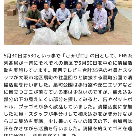
5月30日は530という事で「ごみゼロ」の日として、FNS系
列各局が一斉にそれぞれの地区で5月30日を中心に清掃活
動を実施しています。関西テレビも合計35名の社員とスタ
ッフが大阪市北区扇町の社屋回りと隣接する扇町公園で清
掃活動を行いました。扇町公園は歩行路や芝生エリアなど
に目立つゴミが落ちている事は少ないのですが、植え込み
部分の下の見えにくい部分を探してみると、缶やペットボ
トル、プラゴミが多く散乱していました。清掃活動に参加
した社員・スタッフが手分けして植え込みをかき分けなが
らゴミ集めを実施。少し暑いくらいの晴天の下、参加者は
汗をかきながら活動を行いました。清掃を終えてゴミを適
切に分別し、活動を終了しました。