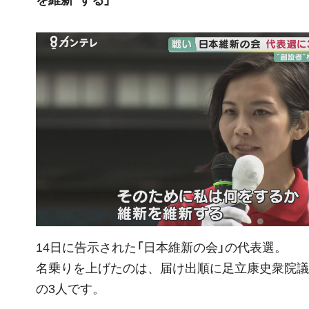
14
日に告示された「日本維新の会」の代表選。
名乗りを上げたのは、届け出順に足立康史衆院議
の
3
人です。