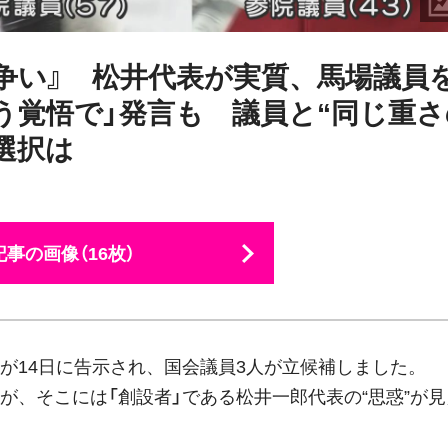
争い』 松井代表が実質、馬場議員
う覚悟で」発言も 議員と“同じ重さ
選択は
事の画像（16枚）
が
14
日に告示され、国会議員
3
人が立候補しました。
、そこには「創設者」である松井一郎代表の“思惑”が見