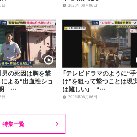
06日
2026年08月06日
】男の死因は胸を撃
「テレビドラマのように“手
とによる“出血性ショ
け”を狙って撃つことは現
明 …
は難しい」 “…
06日
2026年08月06日
特集一覧