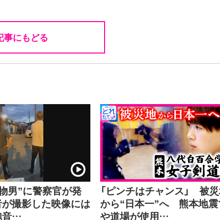
記事にもどる
刃物男”に警察官が発
「ピンチはチャンス」 被災
者が撮影した映像には
から“日本一”へ 熊本地震
砲音…
や道場が使用…