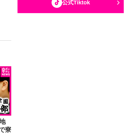
公式Tiktok
地
で寮