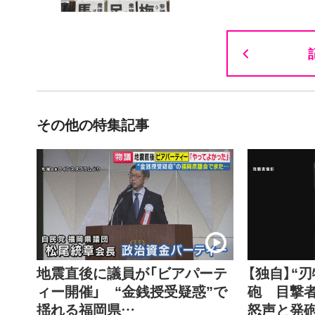
その他の特集記事
地震直後に議員が「ビアパーテ
【独自】“
ィー開催」 “金銭授受疑惑”で
砲 目撃
揺れる福岡県…
怒声と発