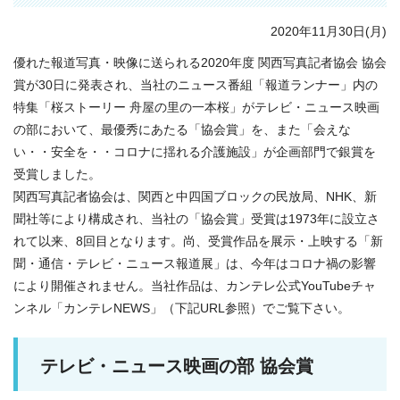
2020年11月30日(月)
優れた報道写真・映像に送られる2020年度 関西写真記者協会 協会
賞が30日に発表され、当社のニュース番組「報道ランナー」内の
特集「桜ストーリー 舟屋の里の一本桜」がテレビ・ニュース映画
の部において、最優秀にあたる「協会賞」を、また「会えな
い・・安全を・・コロナに揺れる介護施設」が企画部門で銀賞を
受賞しました。
関西写真記者協会は、関西と中四国ブロックの民放局、NHK、新
聞社等により構成され、当社の「協会賞」受賞は1973年に設立さ
れて以来、8回目となります。尚、受賞作品を展示・上映する「新
聞・通信・テレビ・ニュース報道展」は、今年はコロナ禍の影響
により開催されません。当社作品は、カンテレ公式YouTubeチャ
ンネル「カンテレNEWS」（下記URL参照）でご覧下さい。
テレビ・ニュース映画の部 協会賞