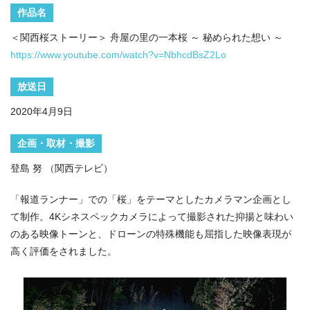
作品名
＜関西桜ストーリー＞ 舟屋の里の一本桜 ～ 秘められた想い ～
https://www.youtube.com/watch?v=NbhcdBsZ2Lo
放送日
2020年4月9日
企画・取材・撮影
登島 努 （関西テレビ）
「報道ランナー」での「桜」をテーマとしたカメラマン企画とし
て制作。4Kシネスペックカメラによって撮影された抑揚と味わい
のある映像トーンと、ドローンの特殊機能も屈指した映像表現が
高く評価をされました。