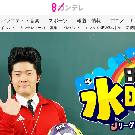
バラエティ・音楽
スポーツ
報道・情報
アニメ・キ
イベント
カンテレドーガ
募集
プレゼント
エンタメNEWSみよか
新規