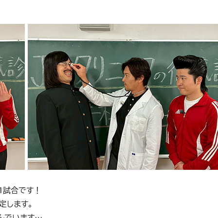
1試合です！
定します。
んでいます…