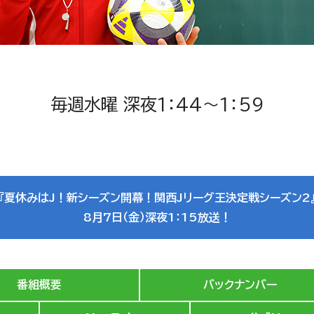
毎週水曜 深夜1：44～1：59
『夏休みはJ！新シーズン開幕！関西Jリーグ王決定戦シーズン2
8月7日（金）深夜1：15放送！
番組概要
バックナンバー