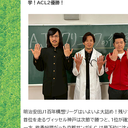
挙！ACL2優勝！
明治安田J1百年構想リーグはいよいよ大詰め！残り
首位を走るヴィッセル神戸は次節で勝つと、1位が確
一方、昨季好調だった京都サンガF.C.は最下位に沈