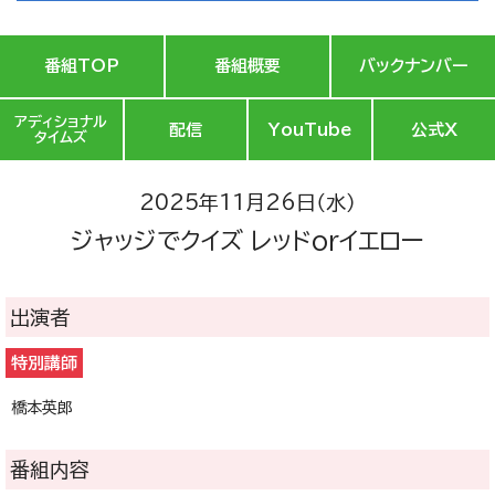
番組TOP
番組概要
バックナンバー
アディショナル
配信
YouTube
公式X
タイムズ
2025年11月26日（水）
ジャッジでクイズ レッドorイエロー
出演者
特別講師
橋本英郎
番組内容