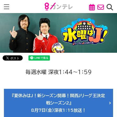
毎週水曜 深夜1：44～1：59
『夏休みはJ！新シーズン開幕！関西Jリーグ王決定
戦シーズン2』
8月7日（金）深夜1：15放送！