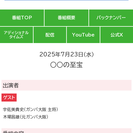
番組TOP
番組概要
バックナンバー
アディショナル
配信
YouTube
公式X
タイムズ
2025年7月23日（水）
○○の至宝
出演者
ゲスト
宇佐美貴史（ガンバ大阪 主将）
木場昌雄（元ガンバ大阪）