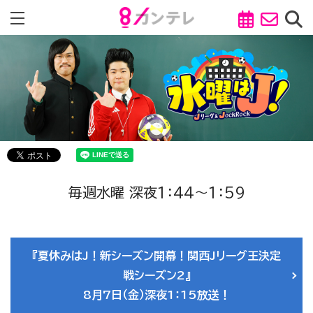
毎週水曜 深夜1：44～1：59
『夏休みはJ！新シーズン開幕！関西Jリーグ王決定
戦シーズン2』
8月7日（金）深夜1：15放送！