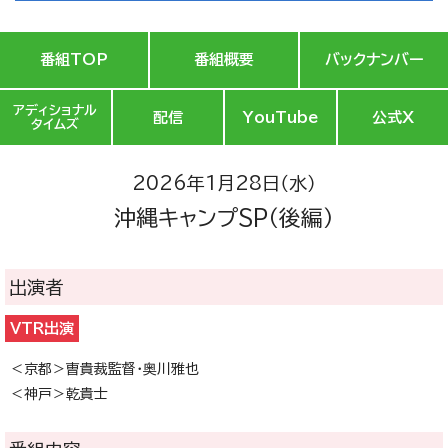
番組TOP
番組概要
バックナンバー
アディショナル
配信
YouTube
公式X
タイムズ
2026年1月28日（水）
沖縄キャンプSP（後編）
出演者
VTR出演
＜京都＞曺貴裁監督・奥川雅也
＜神戸＞乾貴士