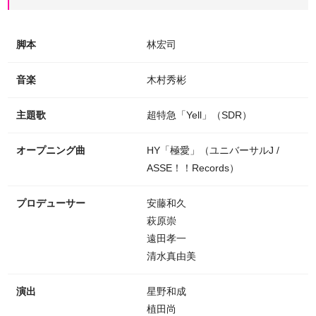
脚本
林宏司
音楽
木村秀彬
主題歌
超特急「Yell」（SDR）
オープニング曲
HY「極愛」（ユニバーサルJ /
ASSE！！Records）
プロデューサー
安藤和久
萩原崇
遠田孝一
清水真由美
演出
星野和成
植田尚