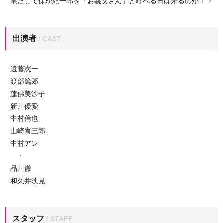
果たして保が紀一郎を「お義父さん」と呼べる日は来るのか！？
出演者
/ CAST
遠藤憲一
渡部篤郎
蓮佛美沙子
新川優愛
中村倫也
山崎育三郎
中村アン
・
品川徹
和久井映見
スタッフ
/ STAFF