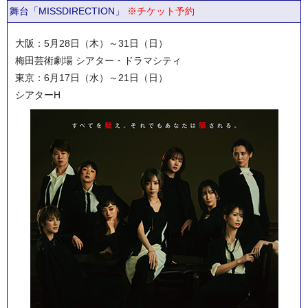
舞台「MISSDIRECTION」
※チケット予約
大阪：5月28日（木）～31日（日）
梅田芸術劇場 シアター・ドラマシティ
東京：6月17日（水）～21日（日）
シアターH