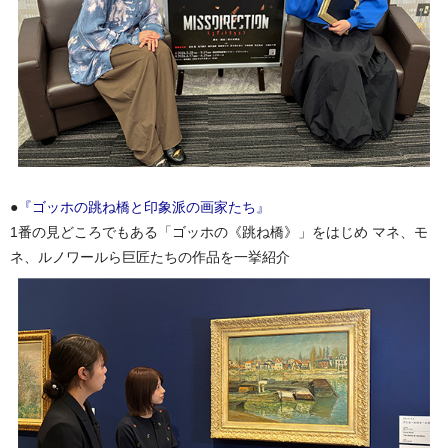
●
『ゴッホの跳ね橋と印象派の画家たち』
1番の見どころでもある「ゴッホの《跳ね橋》」をはじめ マネ、モ
ネ、ルノワールら巨匠たちの作品を一挙紹介