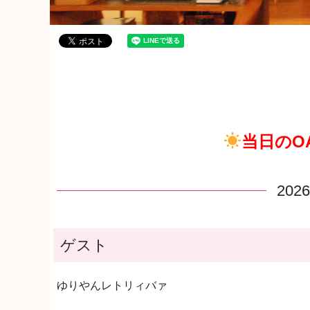
当日のO
20
ゲスト
ゆりやんレトリィバァ