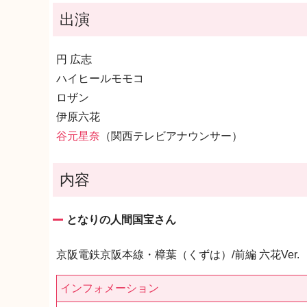
出演
円 広志
ハイヒールモモコ
ロザン
伊原六花
谷元星奈
（関西テレビアナウンサー）
内容
となりの人間国宝さん
京阪電鉄京阪本線・樟葉（くずは）/前編 六花Ver.
インフォメーション