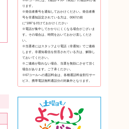
※67コールには、1通話/￥55-（税込）の通話料が要
ります。
※発信者番号を通知しておかけください。発信者番
号を非通知設定されている方は、0067の前
に“186”を付けておかけください
※電話が集中してかかりにくくなる場合がございま
す。その場合は、時間をおいておかけ直しくださ
い。
※当選者にはスタッフより電話（非通知）でご連絡
します。非通知着信を拒否されている方は、解除し
ておいてください。
※ご連絡が取れない場合、当選を無効にさせて頂く
場合があります。ご了承ください。
※67コールへの通話料金は、各種通話料金割引サー
ビス、携帯電話無料通話分の対象外となります。