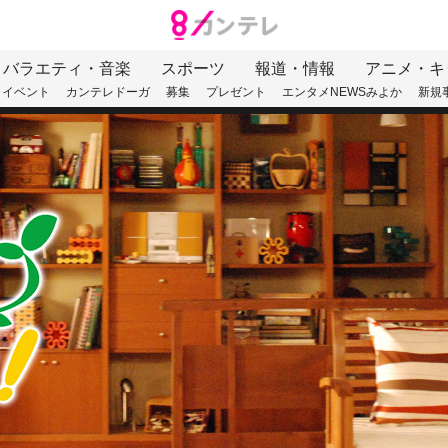
バラエティ・音楽
スポーツ
報道・情報
アニメ・キ
イベント
カンテレドーガ
募集
プレゼント
エンタメNEWSみよか
新規