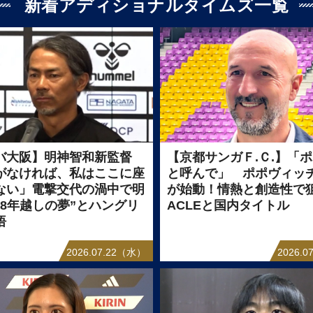
新着アディショナルタイムズ一覧
バ大阪】明神智和新監督
【京都サンガＦ.Ｃ.】「
がなければ、私はここに座
と呼んで」 ポポヴィッ
ない」電撃交代の渦中で明
が始動！情熱と創造性で
“8年越しの夢”とハングリ
ACLEと国内タイトル
悟
2026.07.22（水）
2026.