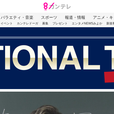
バラエティ・音楽
スポーツ
報道・情報
アニメ・キ
イベント
カンテレドーガ
募集
プレゼント
エンタメNEWSみよか
新規