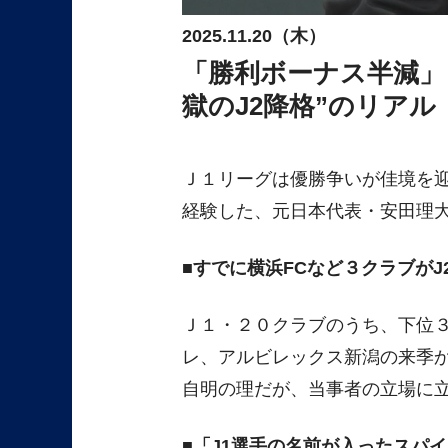
2025.11.20（木）
「勝利ボーナス半減」
獄のJ2降格”のリアル
Ｊ１リーグは優勝争いが佳境を迎
経験した、元日本代表・安田理
すでに横浜FCなど３クラブがJ
Ｊ１・２０クラブのうち、下位
レ、アルビレックス新潟の来季
自明の理だが、当事者の立場に
「J1選手の名前が入ったスパ