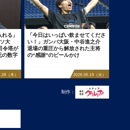
入れる」
「今日はいっぱい飲ませてくださ
ッソ大
い！」ガンバ大阪・中谷進之介
司令塔が
退場の重圧から解放された主将
元の数字
の“感謝”のビールかけ
05.28（木）
2026.05.19（火）
制作：