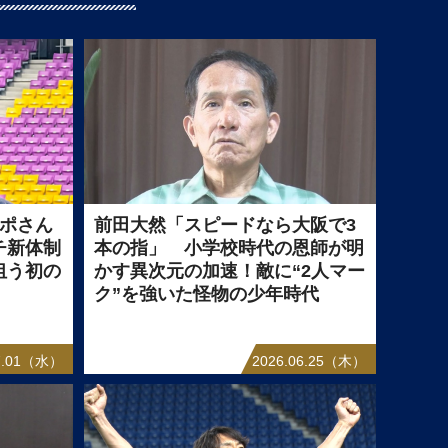
ポポさん
前田大然「スピードなら大阪で3
チ新体制
本の指」 小学校時代の恩師が明
狙う初の
かす異次元の加速！敵に“2人マー
ク”を強いた怪物の少年時代
07.01（水）
2026.06.25（木）