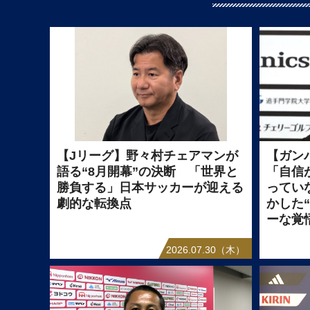
【Jリーグ】野々村チェアマンが
【ガン
語る“8月開幕”の決断 「世界と
「自信
勝負する」日本サッカーが迎える
ってい
劇的な転換点
かした
ーな覚
2026.07.30（木）