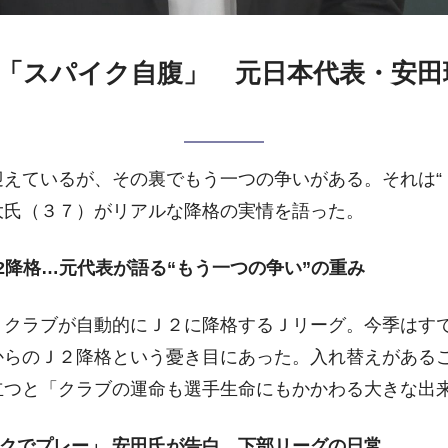
「スパイク自腹」 元日本代表・安田
えているが、その裏でもう一つの争いがある。それは“Ｊ
大氏（３７）がリアルな降格の実情を語った。
2降格…元代表が語る“もう一つの争い”の重み
３クラブが自動的にＪ２に降格するＪリーグ。今季はす
からのＪ２降格という憂き目にあった。入れ替えがある
立つと「クラブの運命も選手生命にもかかわる大きな出
イクでプレー」 安田氏が告白 下部リーグの日常