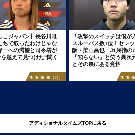
しこジャパン】長谷川唯
「攻撃のスイッチは僕が
たちで取ったわけじゃな
スルーパス数1位！セレ
界一への渇望と司令塔が
阪・柴山昌也 J1屈指の
試合を越えて見つけた“聞く
「知らない」と笑う異次
とその裏にある覚悟
2026.06.08（月）
2026.
アディショナルタイムズTOPに戻る