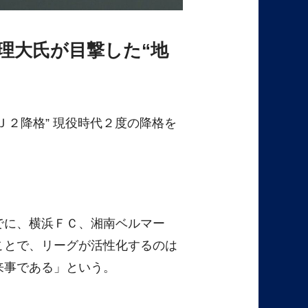
理大氏が目撃した“地
２降格” 現役時代２度の降格を
でに、横浜ＦＣ、湘南ベルマー
ことで、リーグが活性化するのは
来事である」という。