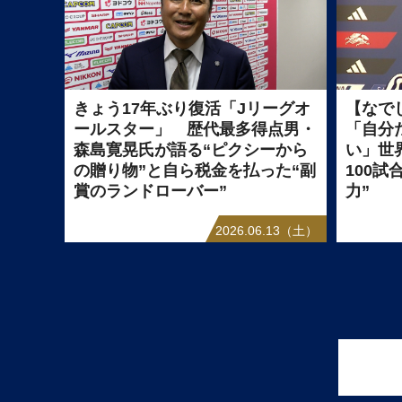
きょう17年ぶり復活「Jリーグオ
【なで
ールスター」 歴代最多得点男・
「自分
森島寛晃氏が語る“ピクシーから
い」世
の贈り物”と自ら税金を払った“副
100
賞のランドローバー”
力”
2026.06.13（土）