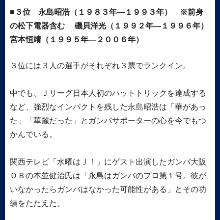
３位 永島昭浩（１９８３年―１９９３年） ※前身
の松下電器含む 磯貝洋光（１９９２年―１９９６年）
宮本恒靖（１９９５年―２００６年）
３位には３人の選手がそれぞれ３票でランクイン。
中でも、Ｊリーグ日本人初のハットトリックを達成する
など、強烈なインパクトを残した永島昭浩は「華があっ
た」「華麗だった」とガンバサポーターの心を今でもつ
かんでいる。
関西テレビ「水曜はＪ！」にゲスト出演したガンバ大阪
ＯＢの本並健治氏は「永島はガンバのプロ第１号。彼が
いなかったらガンバはなかった可能性がある」とその功
績をたたえた。