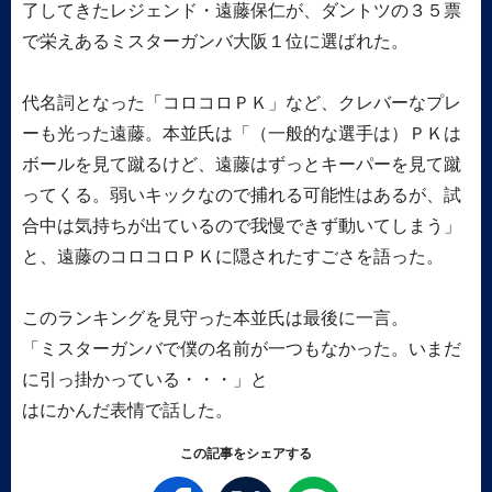
了してきたレジェンド・遠藤保仁が、ダントツの３５票
で栄えあるミスターガンバ大阪１位に選ばれた。
代名詞となった「コロコロＰＫ」など、クレバーなプレ
ーも光った遠藤。本並氏は「（一般的な選手は）ＰＫは
ボールを見て蹴るけど、遠藤はずっとキーパーを見て蹴
ってくる。弱いキックなので捕れる可能性はあるが、試
合中は気持ちが出ているので我慢できず動いてしまう」
と、遠藤のコロコロＰＫに隠されたすごさを語った。
このランキングを見守った本並氏は最後に一言。
「ミスターガンバで僕の名前が一つもなかった。いまだ
に引っ掛かっている・・・」と
はにかんだ表情で話した。
この記事をシェアする