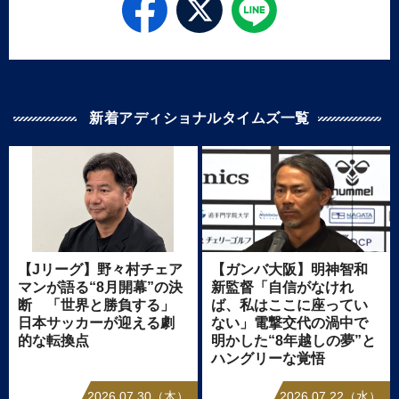
新着アディショナルタイムズ一覧
【Jリーグ】野々村チェア
【ガンバ大阪】明神智和
マンが語る“8月開幕”の決
新監督「自信がなけれ
断 「世界と勝負する」
ば、私はここに座ってい
日本サッカーが迎える劇
ない」電撃交代の渦中で
的な転換点
明かした“8年越しの夢”と
ハングリーな覚悟
2026.07.30（木）
2026.07.22（水）