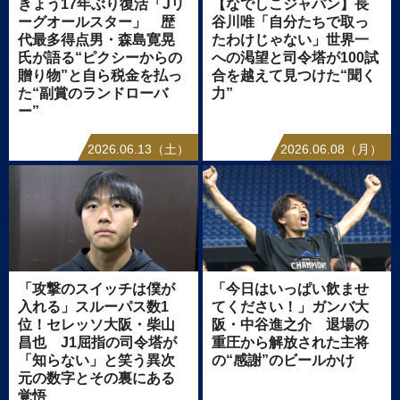
きょう17年ぶり復活「Jリ
【なでしこジャパン】長
ーグオールスター」 歴
谷川唯「自分たちで取っ
代最多得点男・森島寛晃
たわけじゃない」世界一
氏が語る“ピクシーからの
への渇望と司令塔が100試
贈り物”と自ら税金を払っ
合を越えて見つけた“聞く
た“副賞のランドローバ
力”
ー”
2026.06.13（土）
2026.06.08（月）
「攻撃のスイッチは僕が
「今日はいっぱい飲ませ
入れる」スルーパス数1
てください！」ガンバ大
位！セレッソ大阪・柴山
阪・中谷進之介 退場の
昌也 J1屈指の司令塔が
重圧から解放された主将
「知らない」と笑う異次
の“感謝”のビールかけ
元の数字とその裏にある
覚悟