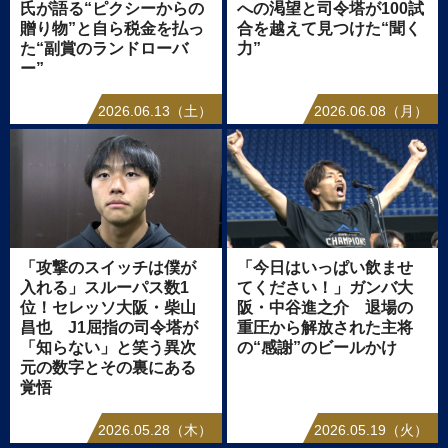
氏が語る“ピクシーからの
への渇望と司令塔が100試
贈り物”と自ら税金を払っ
合を越えて見つけた“聞く
た“副賞のランドローバ
力”
ー”
2026.06.13（土）
2026.06.08（月）
「攻撃のスイッチは僕が
「今日はいっぱい飲ませ
入れる」スルーパス数1
てください！」ガンバ大
位！セレッソ大阪・柴山
阪・中谷進之介 退場の
昌也 J1屈指の司令塔が
重圧から解放された主将
「知らない」と笑う異次
の“感謝”のビールかけ
元の数字とその裏にある
覚悟
2026.05.28（木）
2026.05.19（火）