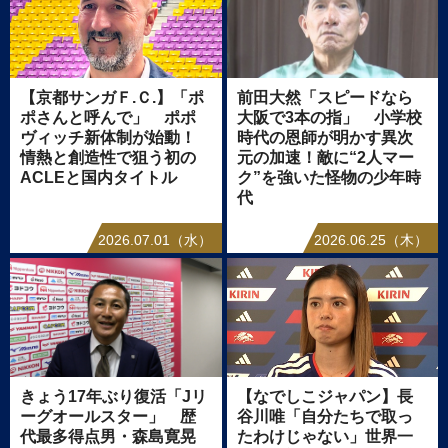
【京都サンガＦ.Ｃ.】「ポ
前田大然「スピードなら
ポさんと呼んで」 ポポ
大阪で3本の指」 小学校
ヴィッチ新体制が始動！
時代の恩師が明かす異次
情熱と創造性で狙う初の
元の加速！敵に“2人マー
ACLEと国内タイトル
ク”を強いた怪物の少年時
代
2026.07.01（水）
2026.06.25（木）
きょう17年ぶり復活「Jリ
【なでしこジャパン】長
ーグオールスター」 歴
谷川唯「自分たちで取っ
代最多得点男・森島寛晃
たわけじゃない」世界一