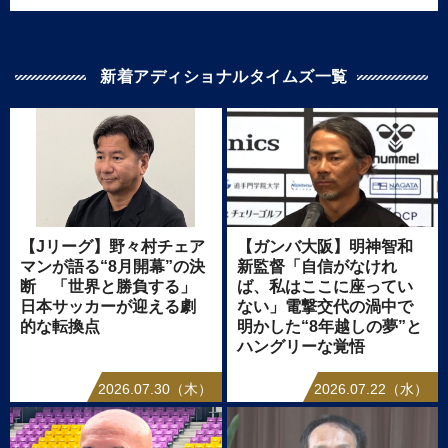
新着アディショナルタイムズ一覧
【Jリーグ】野々村チェア
【ガンバ大阪】明神智和
マンが語る“8月開幕”の決
新監督「自信がなけれ
断 「世界と勝負する」
ば、私はここに座ってい
日本サッカーが迎える劇
ない」電撃交代の渦中で
的な転換点
明かした“8年越しの夢”と
ハングリーな覚悟
2026.07.30（木）
2026.07.22（水）