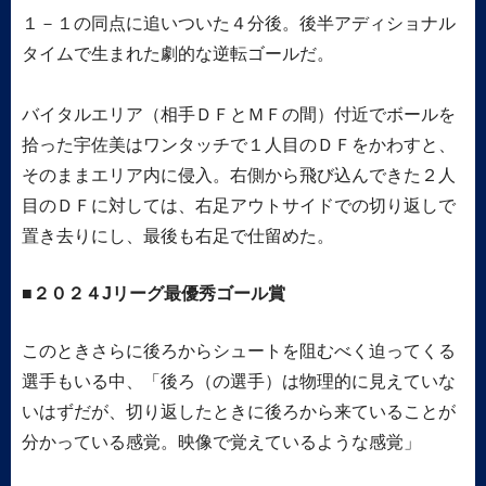
１－１の同点に追いついた４分後。後半アディショナル
タイムで生まれた劇的な逆転ゴールだ。
バイタルエリア（相手ＤＦとＭＦの間）付近でボールを
拾った宇佐美はワンタッチで１人目のＤＦをかわすと、
そのままエリア内に侵入。右側から飛び込んできた２人
目のＤＦに対しては、右足アウトサイドでの切り返しで
置き去りにし、最後も右足で仕留めた。
２０２４Jリーグ最優秀ゴール賞
このときさらに後ろからシュートを阻むべく迫ってくる
選手もいる中、「後ろ（の選手）は物理的に見えていな
いはずだが、切り返したときに後ろから来ていることが
分かっている感覚。映像で覚えているような感覚」