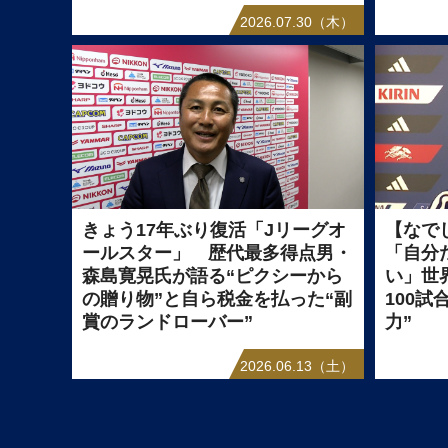
2026.07.30（木）
きょう17年ぶり復活「Jリーグオ
【なで
ールスター」 歴代最多得点男・
「自分
森島寛晃氏が語る“ピクシーから
い」世
の贈り物”と自ら税金を払った“副
100
賞のランドローバー”
力”
2026.06.13（土）