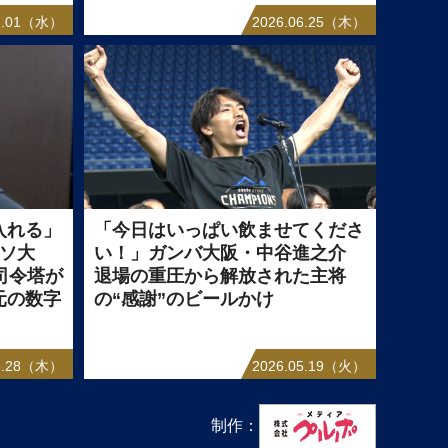
07.01（水）
2026.06.25（木）
入れる」
「今日はいっぱい飲ませてくださ
ッソ大
い！」ガンバ大阪・中谷進之介
司令塔が
退場の重圧から解放された主将
元の数字
の“感謝”のビールかけ
05.28（木）
2026.05.19（火）
制作：