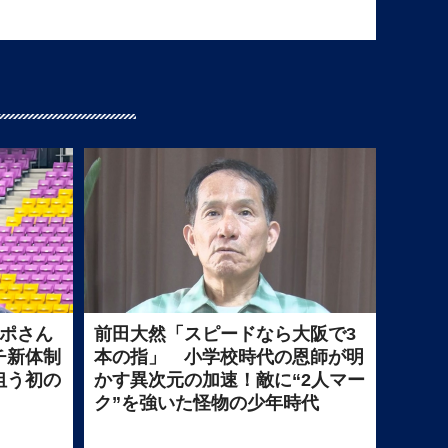
ポポさん
前田大然「スピードなら大阪で3
チ新体制
本の指」 小学校時代の恩師が明
狙う初の
かす異次元の加速！敵に“2人マー
ク”を強いた怪物の少年時代