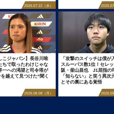
2026.07.22（水）
2026.
しこジャパン】長谷川唯
「攻撃のスイッチは僕が
たちで取ったわけじゃな
スルーパス数1位！セレ
界一への渇望と司令塔が
阪・柴山昌也 J1屈指の
試合を越えて見つけた“聞く
「知らない」と笑う異次
とその裏にある覚悟
2026.06.08（月）
2026.