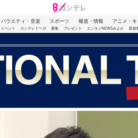
バラエティ・音楽
スポーツ
報道・情報
アニメ・キ
イベント
カンテレドーガ
募集
プレゼント
エンタメNEWSみよか
新規