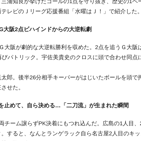
三浦知良が挙げたゴールの1点を守り抜き、歴史の1ペ
西テレビのＪリーグ応援番組「水曜はＪ！」で紹介した
G大阪2点ビハインドからの大逆転劇
は、Ｇ大阪が劇的な大逆転勝利を収めた。2点を追うＧ大阪
再びパトリック。宇佐美貴史のクロスに頭で合わせ同点
太郎。後半26分相手キーパーがはじいたボールを頭で
狂させた。
Kを止めて、自ら決める…「二刀流」が生まれた瞬間
は両チーム譲らずPK決着にもつれ込んだ。広島の1人目、
ク。すると、なんとランゲラック自ら名古屋2人目のキッ