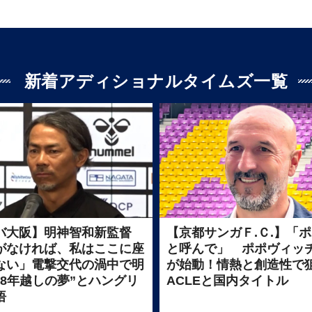
新着アディショナルタイムズ一覧
バ大阪】明神智和新監督
【京都サンガＦ.Ｃ.】「
がなければ、私はここに座
と呼んで」 ポポヴィッ
ない」電撃交代の渦中で明
が始動！情熱と創造性で
“8年越しの夢”とハングリ
ACLEと国内タイトル
悟