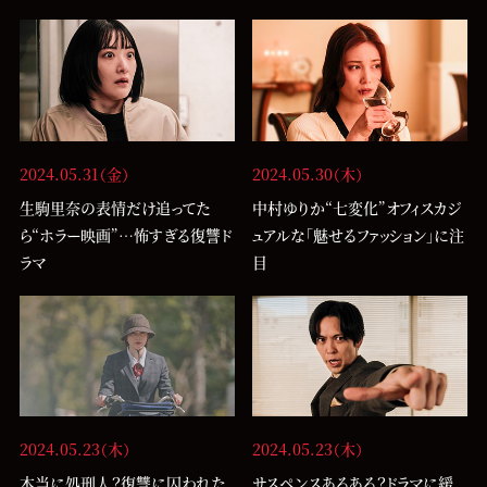
2024.05.31（金）
2024.05.30（木）
生駒里奈の表情だけ追ってた
中村ゆりか“七変化”オフィスカジ
ら“ホラー映画”…怖すぎる復讐ド
ュアルな「魅せるファッション」に注
ラマ
目
2024.05.23（木）
2024.05.23（木）
本当に処刑人？復讐に囚われた
サスペンスあるある？ドラマに緩