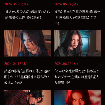
2024.06.20（木）
2024.06.14（金）
「まさか、あの人が」激論交わされ
まさかそっち？「真の黒幕」問題…
る「黒幕の正体」遂に決着！
「社内処刑人」の謎展開がアツ
い！
2024.06.13（木）
2024.06.13（木）
諸悪の根源「黒幕の正体」が遂に
「こんな会社は嫌だ」が詰め込ま
明らかに！？黒幕候補に最も近い
れたブラック企業には至急「盛大
奴はコイツだ！
な復讐」を！