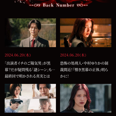
2024.06.20（木）
2024.06.20（木）
「出演者イチのご陽気男」が黒
恐怖の処刑人・中村ゆりかの制
幕？だが疑問残る「謎シーン」も…
裁間近！『憎き黒幕の正体』明ら
最終回で明かされる真実とは
かに！