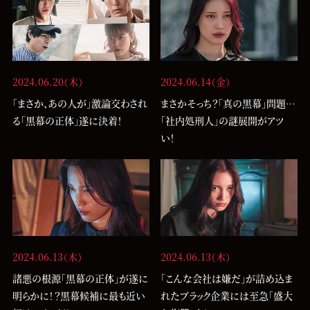
2024.06.20（木）
2024.06.14（金）
「まさか、あの人が」激論交わされ
まさかそっち？「真の黒幕」問題…
る「黒幕の正体」遂に決着！
「社内処刑人」の謎展開がアツ
い！
2024.06.13（木）
2024.06.13（木）
諸悪の根源「黒幕の正体」が遂に
「こんな会社は嫌だ」が詰め込ま
明らかに！？黒幕候補に最も近い
れたブラック企業には至急「盛大