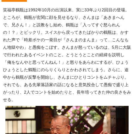
笑福亭鶴瓶は1992年10月の出演以来、実に33年ぶり2回目の登場。
ところが、鶴瓶が玄関に顔を見せるなり、さんまは「あきまへん
で、兄さん！」と説教をし始め、鶴瓶は「入ってすぐ怒られん
の！？」とビックリ。スイスから戻ってきたばかりの鶴瓶は、かす
れた声で「時差ボケの一発目が『さんまのまんま』って…こんなも
ん地獄やわ」と愚痴をこぼす。さんまが怒っているのは、5月に大阪
で行われたあるイベントのこと。とうとうとことの経緯を説明し
「俺をなんやと思ってんねん！」と怒りをあらわにするが、ひょう
ひょうとした鶴瓶にのらりくらりとかわされてしまう。さらに、途
中から鶴瓶が反撃を開始し、さんまにひとりコントをムチャぶり。
それでも、ある先輩落語家の話になると意気投合して愚痴で盛り上
がったり、2人でコントを始めたりと、長年培ってきた仲の良さをみ
せる。