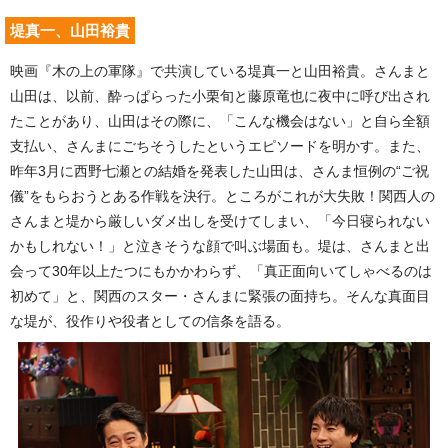
堤真一、山田裕貴
映画『木の上の軍隊』で共演している堤真一と山田裕貴。さんまと
山田は、以前、酔っぱらった小栗旬と藤原竜也に夜中に呼び出され
たことがあり、山田はその際に、「こんな機会はない」と自ら全額
支払い、さんまにごちそうしたというエピソードを明かす。また、
昨年3月に西野七瀬との結婚を発表した山田は、さんま恒例の“ご祝
儀”をもらおうとある作戦を決行。ところがこれが大失敗！関西人の
さんまと堤から厳しいダメ出しを受けてしまい、「今日寝られない
かもしれない！」と泣きそうな顔で叫ぶ場面も。堤は、さんまと出
会って30年以上たつにもかかわらず、「真正面向いてしゃべるのは
初めて」と、関西のスター・さんまに緊張の面持ち。そんな真面目
な堤が、役作りや役者としての信条を語る。