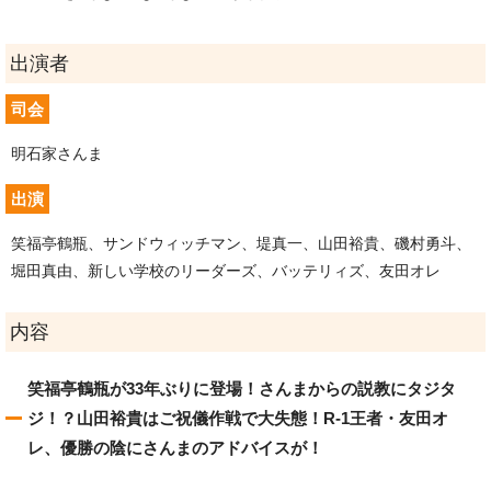
出演者
司会
明石家さんま
出演
笑福亭鶴瓶、サンドウィッチマン、堤真一、山田裕貴、磯村勇斗、
堀田真由、新しい学校のリーダーズ、バッテリィズ、友田オレ
内容
笑福亭鶴瓶が33年ぶりに登場！さんまからの説教にタジタ
ジ！？山田裕貴はご祝儀作戦で大失態！R-1王者・友田オ
レ、優勝の陰にさんまのアドバイスが！