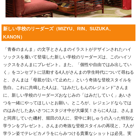
新しい学校のリーダーズ（MIZYU、RIN、SUZUKA、
KANON）
「青春のまんま」の文字とさんまのイラストがデザインされたハイ
ソックスを履いて登場した新しい学校のリーダーズは、このハイソ
ックスをさんまにプレゼント。また、「個性や自由ではみ出してい
く」をコンセプトに活動する4人がさんまの学生時代について尋ねる
と、さんまは「母親が泣いて止めた」という奇抜な登校スタイルを
告白。これに共鳴した4人は、“はみだしもんのレジェンド”さんま
に、新しい学校のリーダーズおなじみの「はみだしていく」あいさ
つを一緒にやってほしいとお願い。ところが、レジェンドならでは
のはみだしたあいさつにスタジオ中が大爆笑！さらに4人は、さんま
と同席していた磯村、堀田の3人に、背中に刺しゅうの入った特別な
学ランをプレゼント。さんまの奇抜な登校スタイルの再現と、7人が
学ラン姿でテレビカメラをにらみつける貴重なショットは必見。実