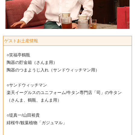
ゲストお土産情報
○笑福亭鶴瓶
陶器の貯金箱（さんま用）
陶器のつまようじ入れ（サンドウィッチマン用）
○サンドウィッチマン
楽天イーグルスのユニフォーム/牛タン専門店「司」の牛タン
（さんま、鶴瓶、まんま用）
○堤真一/山田裕貴
緋桜牛/観葉植物「ガジュマル」