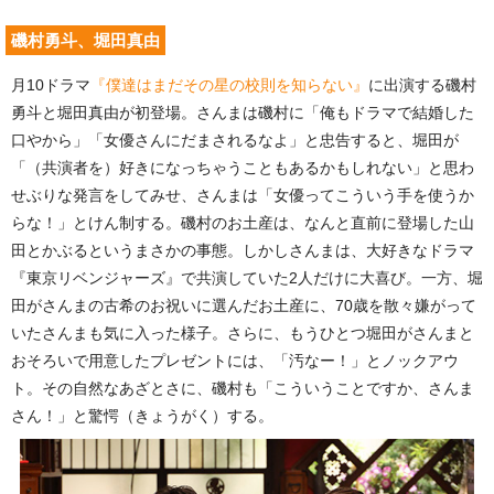
磯村勇斗、堀田真由
月10ドラマ
『僕達はまだその星の校則を知らない』
に出演する磯村
勇斗と堀田真由が初登場。さんまは磯村に「俺もドラマで結婚した
口やから」「女優さんにだまされるなよ」と忠告すると、堀田が
「（共演者を）好きになっちゃうこともあるかもしれない」と思わ
せぶりな発言をしてみせ、さんまは「女優ってこういう手を使うか
らな！」とけん制する。磯村のお土産は、なんと直前に登場した山
田とかぶるというまさかの事態。しかしさんまは、大好きなドラマ
『東京リベンジャーズ』で共演していた2人だけに大喜び。一方、堀
田がさんまの古希のお祝いに選んだお土産に、70歳を散々嫌がって
いたさんまも気に入った様子。さらに、もうひとつ堀田がさんまと
おそろいで用意したプレゼントには、「汚なー！」とノックアウ
ト。その自然なあざとさに、磯村も「こういうことですか、さんま
さん！」と驚愕（きょうがく）する。