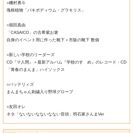
○磯村勇斗
塊根植物「パキポディウム・グラキリス」
○堀田真由
「CASAICO」の古希紫お箸
自身のイベント用に作った靴下＋市販の靴下 数個
○新しい学校のリーダーズ
CD『マ人間』＋最新アルバム『学校のすゝめ』のレコード・CD
「青春のまんま」ハイソックス
○バッテリィズ
まんまちゃん刺繍入り野球グローブ
○友田オレ
ネタ「ないないなないなない音頭」明石家さんまVer