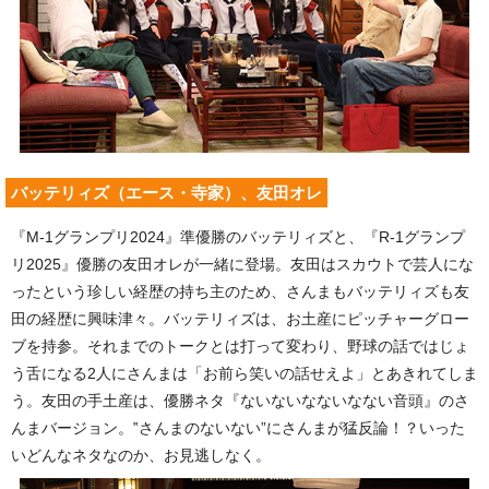
バッテリィズ（エース・寺家）、友田オレ
『M-1グランプリ2024』準優勝のバッテリィズと、『R-1グランプ
リ2025』優勝の友田オレが一緒に登場。友田はスカウトで芸人にな
ったという珍しい経歴の持ち主のため、さんまもバッテリィズも友
田の経歴に興味津々。バッテリィズは、お土産にピッチャーグロー
ブを持参。それまでのトークとは打って変わり、野球の話ではじょ
う舌になる2人にさんまは「お前ら笑いの話せえよ」とあきれてしま
う。友田の手土産は、優勝ネタ『ないないなないなない音頭』のさ
んまバージョン。‟さんまのないない”にさんまが猛反論！？いった
いどんなネタなのか、お見逃しなく。