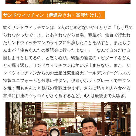
サンドウィッチマン（伊達みきお・富澤たけし）
続くサンドウィッチマンは、2人のとめどないやりとりに「もう見て
られなかったですよ」とあきれながら登場。鶴瓶が、仙台で行われ
たサンドウィッチマンのライブに出演したことを話すと、またもさ
んまが「俺もあんたの落語会に行ったよな！」「なんで自分だけ自
慢しようとしてるの」と怒り心頭。鶴瓶の過去のエピソードをどん
どん掘り返し、サンドウィッチマンは笑いが止まらない。また、サ
ンドウィッチマンからのお土産は東北楽天ゴールデンイーグルスの
特製ユニフォームと分厚い牛タン。伊達がホットプレートで牛タン
を焼く間もさんまと鶴瓶の舌戦はやまず、さらに黙々と肉を食べる
富澤に伊達のツッコミがさく裂するなど、4人は最後まで大騒ぎ。