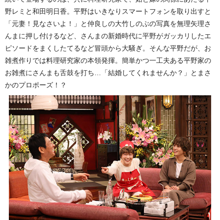
野レミと和田明日香。平野はいきなりスマートフォンを取り出すと
「元妻！見なさいよ！」と仲良しの大竹しのぶの写真を無理矢理さ
んまに押し付けるなど、さんまの新婚時代に平野がガッカリしたエ
ピソードをまくしたてるなど冒頭から大騒ぎ。そんな平野だが、お
雑煮作りでは料理研究家の本領発揮。簡単かつ一工夫ある平野家の
お雑煮にさんまも舌鼓を打ち…「結婚してくれませんか？」とまさ
かのプロポーズ！？