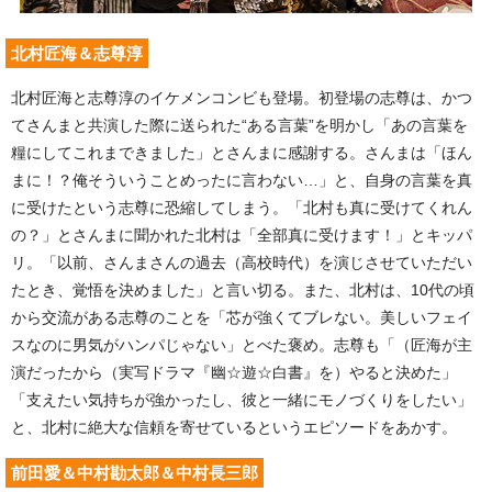
北村匠海＆志尊淳
北村匠海と志尊淳のイケメンコンビも登場。初登場の志尊は、かつ
てさんまと共演した際に送られた“ある言葉”を明かし「あの言葉を
糧にしてこれまできました」とさんまに感謝する。さんまは「ほん
まに！？俺そういうことめったに言わない…」と、自身の言葉を真
に受けたという志尊に恐縮してしまう。「北村も真に受けてくれん
の？」とさんまに聞かれた北村は「全部真に受けます！」とキッパ
リ。「以前、さんまさんの過去（高校時代）を演じさせていただい
たとき、覚悟を決めました」と言い切る。また、北村は、10代の頃
から交流がある志尊のことを「芯が強くてブレない。美しいフェイ
スなのに男気がハンパじゃない」とべた褒め。志尊も「（匠海が主
演だったから（実写ドラマ『幽☆遊☆白書』を）やると決めた」
「支えたい気持ちが強かったし、彼と一緒にモノづくりをしたい」
と、北村に絶大な信頼を寄せているというエピソードをあかす。
前田愛＆中村勘太郎＆中村長三郎