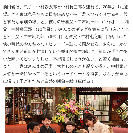
前田愛は、息子・中村勘太郎と中村長三郎を連れて、26年ぶりに登
場。さんまは息子たちに目を細めながら「君らびっくりするぞ、僕
と君たち家族の縁」と、彼らの曽祖父・中村勘三郎 （17代目）、祖
父・中村勘三郎 （18代目）がさんまのギャグを舞台に取り入れたこ
とや、父・中村勘九郎 （6代目）と叔父・中村七之助 （2代目）の
幼少時代のやんちゃなエピソードを語って聞かせる。さらに、かつ
てさんまと前田が共演していた番組の誕生秘話に、前田が「このあ
いだ聞いてビックリした。不思議でしょうがない」と驚く場面も。
また、一家はさんまの元妻・大竹しのぶとも親交が深く、中村家と
大竹が一緒にやっているというカードゲームを持参。さんまが童心
に帰って子どもたちと白熱の勝負を繰り広げる！