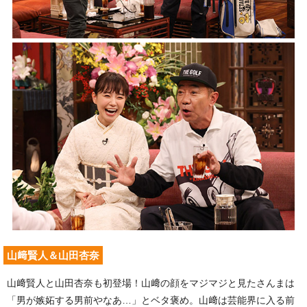
山﨑賢人＆山田杏奈
山﨑賢人と山田杏奈も初登場！山﨑の顔をマジマジと見たさんまは
「男が嫉妬する男前やなあ…」とベタ褒め。山﨑は芸能界に入る前