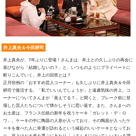
井上真央＆今田耕司
井上真央が、7年ぶりに登場！さんまは、井上との久しぶりの再会に
喜びながら「結婚しないの？」と、いつものようにプライベートに
斬りこんでいく。井上の回答とは？
正月恒例の「おすすめ芸人コーナー」も久しぶりに井上真央＆今田
耕司で復活する。「私でいいんでしょうか」と遠慮気味の井上。コ
ーナーについてさんまが「覚えてる？」と聞くと、ブレーク前に登
場した芸人たちについて懐かしそうに思い返す。また、さんまへの
お土産は、フランス伝統の新年を祝うケーキ「ガレット・デ・ロ
ワ」。ケーキの中に陶器の人形が入っており、その陶器が入ったケ
ーキを食べた人に幸運が訪れるという縁起のいいケーキとなってお
り、井上はお土産を選ぶにあたり「（さんまについて）いろいろ調