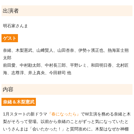
出演者
明石家さんま
ゲスト
奈緒、木梨憲武、山﨑賢人、山田杏奈、伊勢ヶ濱正也、熱海富士朔
太郎
前田愛、中村勘太郎、中村長三郎、平野レミ、和田明日香、北村匠
海、志尊淳、井上真央、今田耕司 他
内容
奈緒＆木梨憲武
1月スタートの新ドラマ
『春になったら』
でW主演を務める奈緒と木
梨がそろって登場。以前から奈緒のことがずっと気になっていたと
いうさんまは「会いたかった！」と質問攻めに。木梨はなぜか神棚