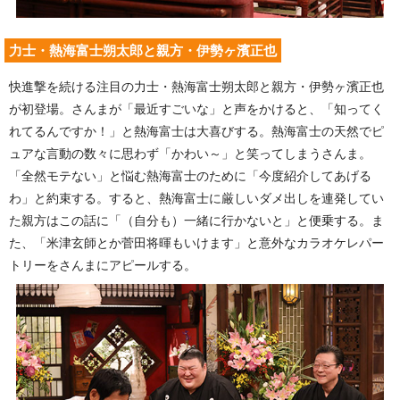
力士・熱海富士朔太郎と親方・伊勢ヶ濱正也
快進撃を続ける注目の力士・熱海富士朔太郎と親方・伊勢ヶ濱正也
が初登場。さんまが「最近すごいな」と声をかけると、「知ってく
れてるんですか！」と熱海富士は大喜びする。熱海富士の天然でピ
ュアな言動の数々に思わず「かわい～」と笑ってしまうさんま。
「全然モテない」と悩む熱海富士のために「今度紹介してあげる
わ」と約束する。すると、熱海富士に厳しいダメ出しを連発してい
た親方はこの話に「（自分も）一緒に行かないと」と便乗する。ま
た、「米津玄師とか菅田将暉もいけます」と意外なカラオケレパー
トリーをさんまにアピールする。