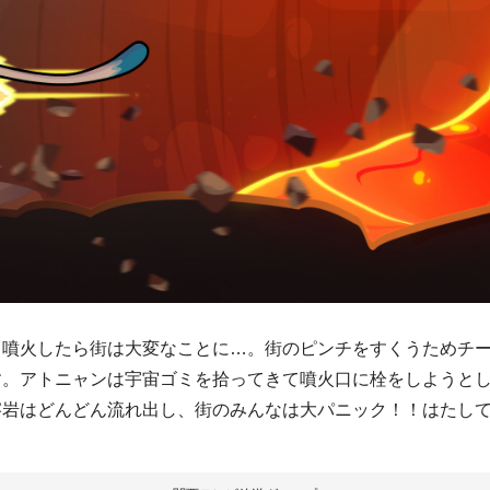
し噴火したら街は大変なことに…。街のピンチをすくうためチ
す。アトニャンは宇宙ゴミを拾ってきて噴火口に栓をしようと
溶岩はどんどん流れ出し、街のみんなは大パニック！！はたし
？