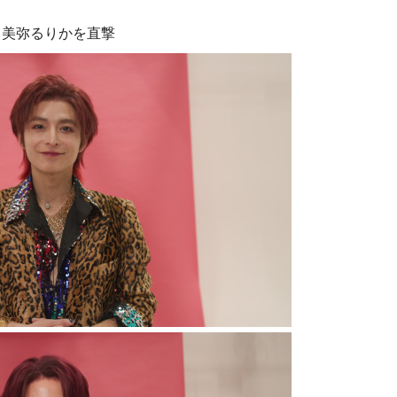
＆美弥るりかを直撃