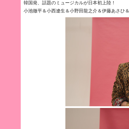
韓国発、話題のミュージカルが日本初上陸！
小池徹平＆小西遼生＆小野田龍之介＆伊藤あさひ