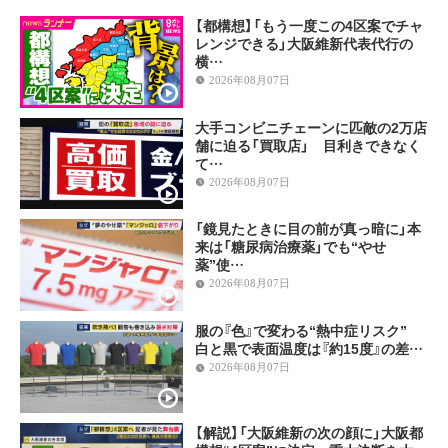
【都構想】「もう一度この4区案でチャ
レンジできる」大阪維新代表代行の
横…
2026年08月07日
大手コンビニチェーンに匹敵の2万店
舗に迫る「買取店」 目利きできなく
て…
2026年08月07日
「鏡見たときに目の前が真っ暗に」本
来は「糖尿病治療薬」でも“やせ
薬”使…
2026年08月07日
服の『色』で変わる“熱中症リスク”
白と黒で表面温度は『約15度』の差…
2026年08月07日
【解説】「大阪維新の次の顔に」大阪都