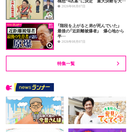
構想“4区案”に決定 重大決断を大…
2026年08月07日
「階段を上がると弟が死んでいた」
最後の「近距離被爆者」 爆心地から
半…
2026年08月07日
特集一覧