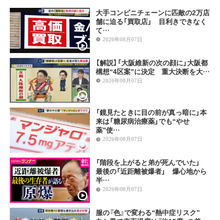
大手コンビニチェーンに匹敵の2万店
舗に迫る「買取店」 目利きできなく
て…
2026年08月07日
【解説】「大阪維新の次の顔に」大阪都
構想“4区案”に決定 重大決断を大…
2026年08月07日
「鏡見たときに目の前が真っ暗に」本
来は「糖尿病治療薬」でも“やせ
薬”使…
2026年08月07日
「階段を上がると弟が死んでいた」
最後の「近距離被爆者」 爆心地から
半…
2026年08月07日
服の『色』で変わる“熱中症リスク”