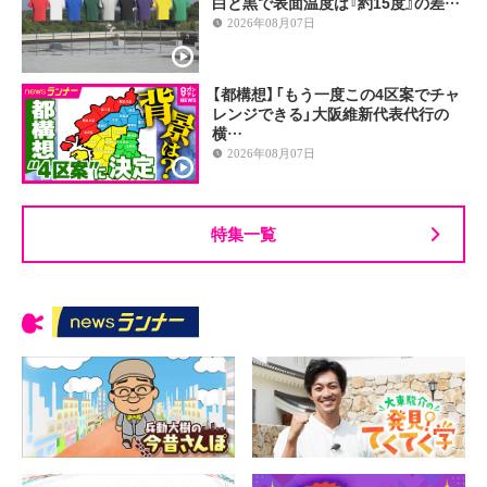
白と黒で表面温度は『約15度』の差…
2026年08月07日
【都構想】「もう一度この4区案でチャ
レンジできる」大阪維新代表代行の
横…
2026年08月07日
特集一覧