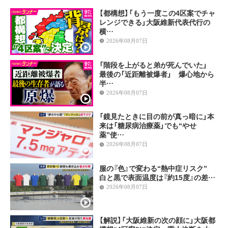
【都構想】「もう一度この4区案でチャ
レンジできる」大阪維新代表代行の
横…
2026年08月07日
「階段を上がると弟が死んでいた」
最後の「近距離被爆者」 爆心地から
半…
2026年08月07日
「鏡見たときに目の前が真っ暗に」本
来は「糖尿病治療薬」でも“やせ
薬”使…
2026年08月07日
服の『色』で変わる“熱中症リスク”
白と黒で表面温度は『約15度』の差…
2026年08月07日
【解説】「大阪維新の次の顔に」大阪都