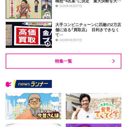
構想“4区案”に決定 重大決断を大…
2026年08月07日
大手コンビニチェーンに匹敵の2万店
舗に迫る「買取店」 目利きできなく
て…
2026年08月07日
特集一覧