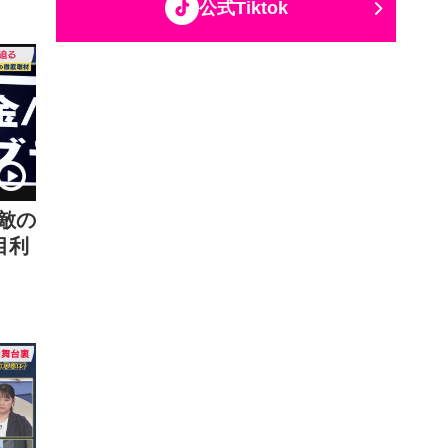
公式Tiktok
敵の
目利