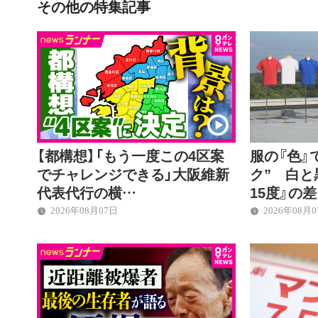
その他の特集記事
【都構想】「もう一度この4区案
服の『色』
でチャレンジできる」大阪維新
ク” 白と
代表代行の横…
15度』の
2026年08月07日
2026年08月