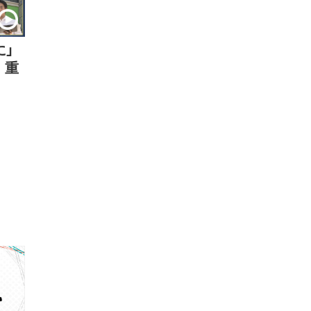
に」
 重