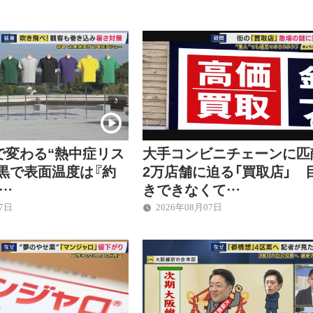
で変わる“熱中症リス
大手コンビニチェーンに匹
黒で表面温度は『約
2万店舗に迫る「買取店」 
差…
きできなくて…
07日
2026年08月07日