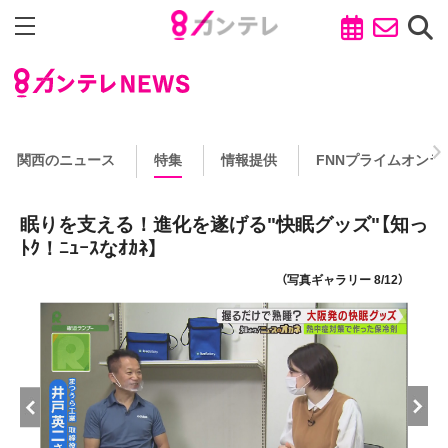
関西のニュース
特集
情報提供
FNNプライムオンラ
眠りを支える！進化を遂げる"快眠グッズ"【知っ
ﾄｸ！ﾆｭｰｽなｵｶﾈ】
（写真ギャラリー 8/12）