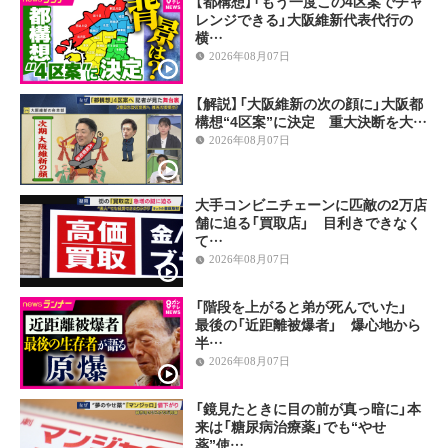
【都構想】「もう一度この4区案でチャ
レンジできる」大阪維新代表代行の
横…
2026年08月07日
【解説】「大阪維新の次の顔に」大阪都
構想“4区案”に決定 重大決断を大…
2026年08月07日
大手コンビニチェーンに匹敵の2万店
舗に迫る「買取店」 目利きできなく
て…
2026年08月07日
「階段を上がると弟が死んでいた」
最後の「近距離被爆者」 爆心地から
半…
2026年08月07日
「鏡見たときに目の前が真っ暗に」本
来は「糖尿病治療薬」でも“やせ
薬”使…