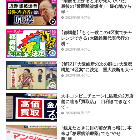
「階段を上がると弟が死んでいた」
最後の「近距離被爆者」 爆心地から
半…
2026年08月07日
【都構想】「もう一度この4区案でチャ
レンジできる」大阪維新代表代行の
横…
2026年08月07日
【解説】「大阪維新の次の顔に」大阪都
構想“4区案”に決定 重大決断を大…
2026年08月07日
大手コンビニチェーンに匹敵の2万店
舗に迫る「買取店」 目利きできなく
て…
2026年08月07日
「鏡見たときに目の前が真っ暗に」本
来は「糖尿病治療薬」でも“やせ
薬”使…