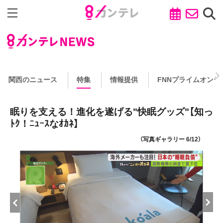
関西のニュース
特集
情報提供
FNNプライムオンラ
眠りを支える！進化を遂げる"快眠グッズ"【知っ
ﾄｸ！ﾆｭｰｽなｵｶﾈ】
（写真ギャラリー 6/12）