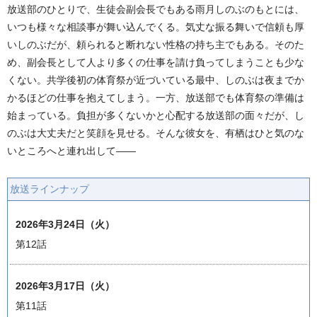
放送部のひとりで、生徒会副会長でもある雨月しのぶのもとには、
いつも様々な相談事が舞い込んでくる。気丈な振る舞いで信頼も厚
いしのぶだが、頼られると断れない性格の持ち主でもある。そのた
め、副会長として人より多くの仕事を請け負ってしまうことも少な
くない。共学後初の体育祭が近づいている最中、しのぶは夜までか
かるほどの仕事を抱えてしまう。一方、放送部でも体育祭の準備は
始まっている。負担が多くないかと心配する放送部の面々だが、し
のぶは大丈夫だと笑顔を見せる。そんな彼女を、有栖はひと気のな
いところへと連れ出して——
放送ラインナップ
2026年3月24日（火）
第12話
2026年3月17日（火）
第11話