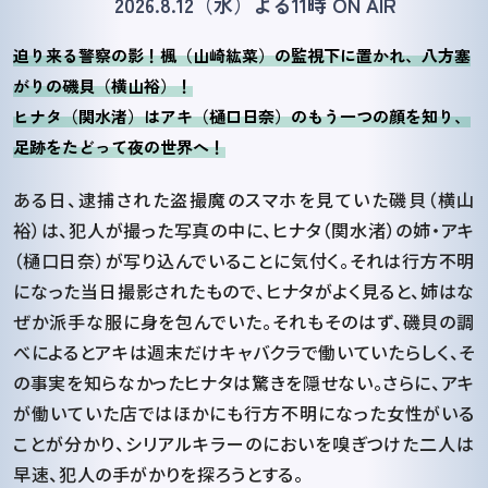
2026.8.12（水）よる11時 ON AIR
迫り来る警察の影！楓（山崎紘菜）の監視下に置かれ、八方塞
がりの磯貝（横山裕）！
ヒナタ（関水渚）はアキ（樋口日奈）のもう一つの顔を知り、
足跡をたどって夜の世界へ！
ある日、逮捕された盗撮魔のスマホを見ていた磯貝（横山
裕）は、犯人が撮った写真の中に、ヒナタ（関水渚）の姉・アキ
（樋口日奈）が写り込んでいることに気付く。それは行方不明
になった当日撮影されたもので、ヒナタがよく見ると、姉はな
ぜか派手な服に身を包んでいた。それもそのはず、磯貝の調
べによるとアキは週末だけキャバクラで働いていたらしく、そ
の事実を知らなかったヒナタは驚きを隠せない。さらに、アキ
が働いていた店ではほかにも行方不明になった女性がいる
ことが分かり、シリアルキラーのにおいを嗅ぎつけた二人は
早速、犯人の手がかりを探ろうとする。