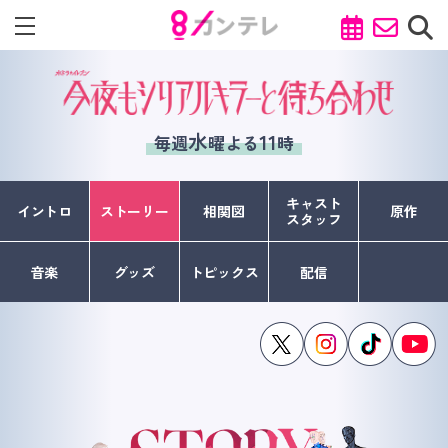
水
11
毎週
曜よる
時
キャスト
イントロ
ストーリー
相関図
原作
スタッフ
音楽
グッズ
トピックス
配信