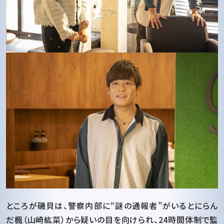
ところが磯貝は、警察内部に“謎の通報者”がいるとにらん
だ楓（山崎紘菜）から疑いの目を向けられ、24時間体制で監